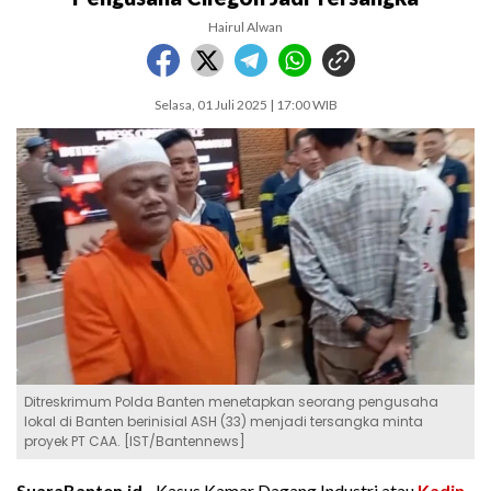
Hairul Alwan
Selasa, 01 Juli 2025 | 17:00 WIB
Ditreskrimum Polda Banten menetapkan seorang pengusaha
lokal di Banten berinisial ASH (33) menjadi tersangka minta
proyek PT CAA. [IST/Bantennews]
SuaraBanten.id -
Kasus Kamar Dagang Industri atau
Kadin