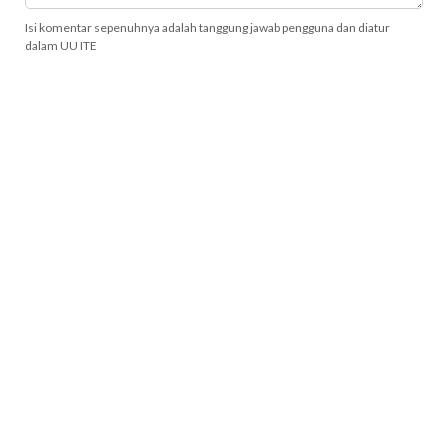
Isi komentar sepenuhnya adalah tanggung jawab pengguna dan diatur
dalam UU ITE