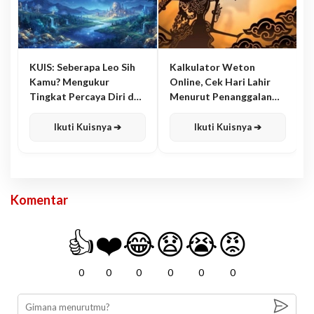
KUIS: Seberapa Leo Sih
Kalkulator Weton
Kamu? Mengukur
Online, Cek Hari Lahir
Tingkat Percaya Diri dan
Menurut Penanggalan
Karisma
Jawa
Ikuti Kuisnya ➔
Ikuti Kuisnya ➔
Komentar
👍
❤️
😂
😧
😭
😡
0
0
0
0
0
0