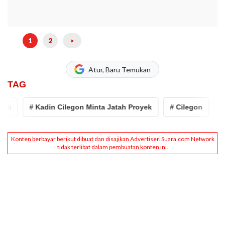
1
2
>
Atur, Baru Temukan
TAG
# Kadin Cilegon Minta Jatah Proyek
# Cilegon
# Pe