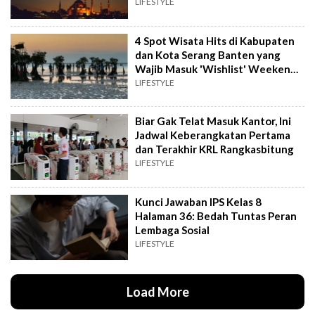
Adem
LIFESTYLE
4 Spot Wisata Hits di Kabupaten
dan Kota Serang Banten yang
Wajib Masuk 'Wishlist' Weekend
Kamu
LIFESTYLE
Biar Gak Telat Masuk Kantor, Ini
Jadwal Keberangkatan Pertama
dan Terakhir KRL Rangkasbitung
LIFESTYLE
Kunci Jawaban IPS Kelas 8
Halaman 36: Bedah Tuntas Peran
Lembaga Sosial
LIFESTYLE
Load More