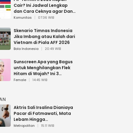
Cair? Ini Jadwal Lengkap
dan Cara Ceknya agar Dana
Tidak Hangus!
Komunitas
07:36 WIB
Skenario Timnas Indonesia
Jika Imbang atau Kalah dari
Vietnam di Piala AFF 2026
Bola Indonesia
20:49 WIB
Sunscreen Apa yang Bagus
untuk Menghilangkan Flek
Hitam di Wajah? Ini 3
Rekomendasi sesuai Review
Female
14:45 WIB
HAN
Aktris Sali Irsalina Dianiaya
Pacar di Fatmawati, Mata
Lebam Hingga
Diselamatkan Polantas
Metropolitan
15:11 WIB