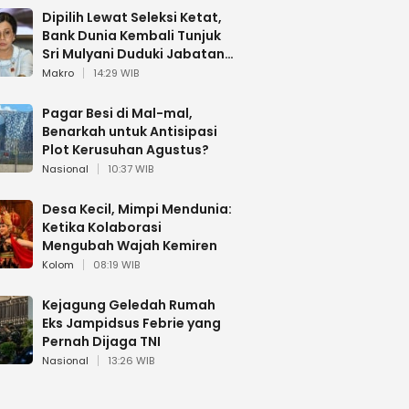
Dipilih Lewat Seleksi Ketat,
Bank Dunia Kembali Tunjuk
Sri Mulyani Duduki Jabatan
Strategis
Makro
14:29 WIB
Pagar Besi di Mal-mal,
Benarkah untuk Antisipasi
Plot Kerusuhan Agustus?
Nasional
10:37 WIB
Desa Kecil, Mimpi Mendunia:
Ketika Kolaborasi
Mengubah Wajah Kemiren
Kolom
08:19 WIB
Kejagung Geledah Rumah
Eks Jampidsus Febrie yang
Pernah Dijaga TNI
Nasional
13:26 WIB