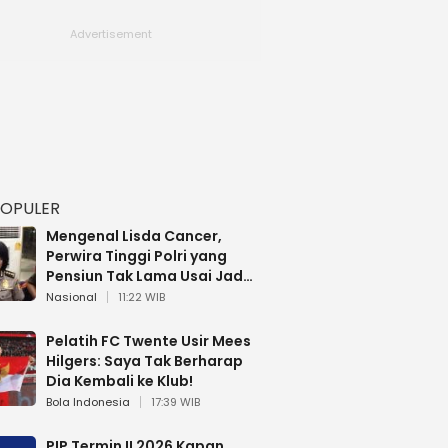
POPULER
Mengenal Lisda Cancer,
Perwira Tinggi Polri yang
Pensiun Tak Lama Usai Jadi
Brigjen
Nasional
11:22 WIB
Pelatih FC Twente Usir Mees
Hilgers: Saya Tak Berharap
Dia Kembali ke Klub!
Bola Indonesia
17:39 WIB
PIP Termin II 2026 Kapan