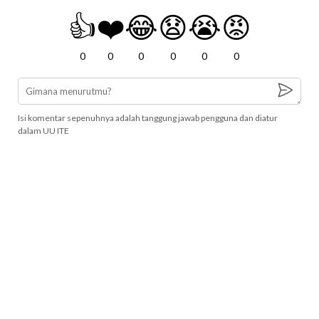
👍
❤️
😂
😧
😭
😡
0
0
0
0
0
0
Isi komentar sepenuhnya adalah tanggung jawab pengguna dan diatur
dalam UU ITE