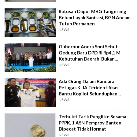
Ratusan Dapur MBG Tangerang
Belum Layak Sanitasi, BGN Ancam
Tutup Permanen
NEWS
Gubernur Andra Soni Sebut
Gedung Baru DPD RI Rp4,1 M
Kebutuhan Daerah, Bukan
Senator
NEWS
Ada Orang Dalam Bandara,
Petugas KLIA Teridentifikasi
Bantu Kopilot Selundupkan
Ekstasi ke Indonesia
NEWS
Terbukti Tarik Pungli ke Sesama
PPPK, 1 ASN Pemprov Banten
Dipecat Tidak Hormat
NEWS