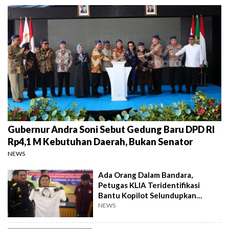
Gubernur Andra Soni Sebut Gedung Baru DPD RI
Rp4,1 M Kebutuhan Daerah, Bukan Senator
NEWS
Ada Orang Dalam Bandara,
Petugas KLIA Teridentifikasi
Bantu Kopilot Selundupkan
Ekstasi ke Indonesia
NEWS