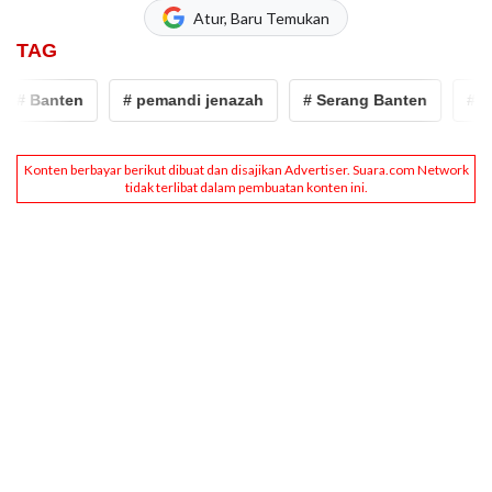
Atur, Baru Temukan
TAG
 Banten
# pemandi jenazah
# Serang Banten
# insen