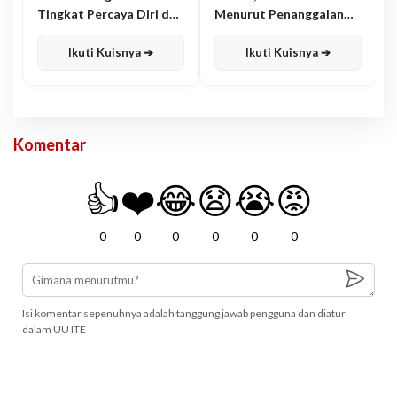
Tingkat Percaya Diri dan
Menurut Penanggalan
Karisma
Jawa
Ikuti Kuisnya ➔
Ikuti Kuisnya ➔
Komentar
👍
❤️
😂
😧
😭
😡
0
0
0
0
0
0
Isi komentar sepenuhnya adalah tanggung jawab pengguna dan diatur
dalam UU ITE