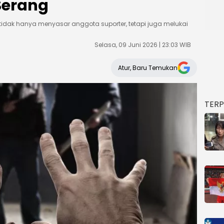
Serang
tidak hanya menyasar anggota suporter, tetapi juga melukai
Selasa, 09 Juni 2026 | 23:03 WIB
Atur, Baru Temukan
TER