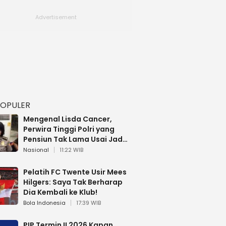
POPULER
Mengenal Lisda Cancer,
Perwira Tinggi Polri yang
Pensiun Tak Lama Usai Jadi
Brigjen
Nasional
11:22 WIB
Pelatih FC Twente Usir Mees
Hilgers: Saya Tak Berharap
Dia Kembali ke Klub!
Bola Indonesia
17:39 WIB
PIP Termin II 2026 Kapan