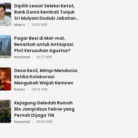
Dipilih Lewat Seleksi Ketat,
Bank Dunia Kembali Tunjuk
Sri Mulyani Duduki Jabatan
Strategis
Makro
14:29 WIB
Pagar Besi di Mal-mal,
Benarkah untuk Antisipasi
Plot Kerusuhan Agustus?
Nasional
10:37 WIB
Desa Kecil, Mimpi Mendunia:
Ketika Kolaborasi
Mengubah Wajah Kemiren
Kolom
08:19 WIB
Kejagung Geledah Rumah
Eks Jampidsus Febrie yang
Pernah Dijaga TNI
Nasional
13:26 WIB