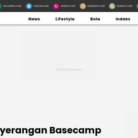
BOLATIMES.COM
HITEKNO.COM
DEWIKU.COM
MOBIMOTO.COM
GUIDEKU.COM
News
Lifestyle
Bola
Indeks
enyerangan Basecamp