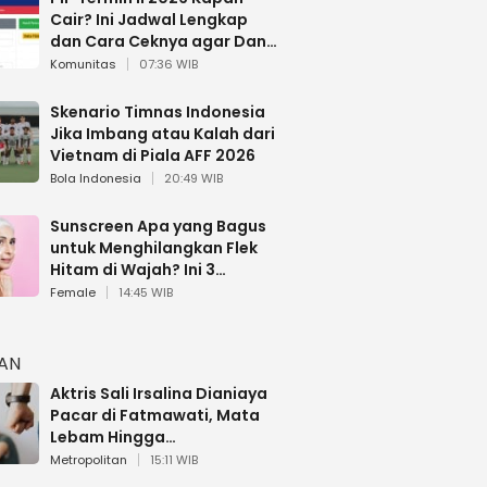
Cair? Ini Jadwal Lengkap
dan Cara Ceknya agar Dana
Tidak Hangus!
Komunitas
07:36 WIB
Skenario Timnas Indonesia
Jika Imbang atau Kalah dari
Vietnam di Piala AFF 2026
Bola Indonesia
20:49 WIB
Sunscreen Apa yang Bagus
untuk Menghilangkan Flek
Hitam di Wajah? Ini 3
Rekomendasi sesuai Review
Female
14:45 WIB
HAN
Aktris Sali Irsalina Dianiaya
Pacar di Fatmawati, Mata
Lebam Hingga
Diselamatkan Polantas
Metropolitan
15:11 WIB