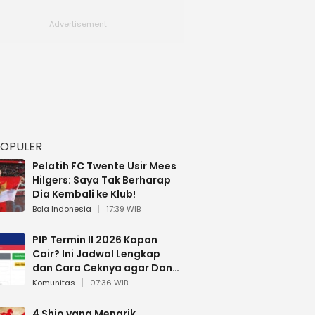
POPULER
Pelatih FC Twente Usir Mees
Hilgers: Saya Tak Berharap
Dia Kembali ke Klub!
Bola Indonesia
17:39 WIB
PIP Termin II 2026 Kapan
Cair? Ini Jadwal Lengkap
dan Cara Ceknya agar Dana
Tidak Hangus!
Komunitas
07:36 WIB
4 Shio yang Menarik