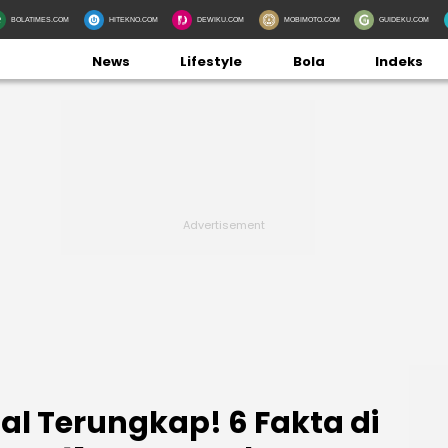
BOLATIMES.COM
HITEKNO.COM
DEWIKU.COM
MOBIMOTO.COM
GUIDEKU.COM
News
Lifestyle
Bola
Indeks
al Terungkap! 6 Fakta di