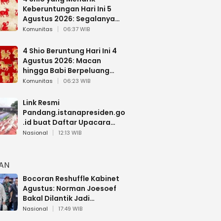
Keberuntungan Hari Ini 5
Agustus 2026: Segalanya
Berjalan Lancar
Komunitas
06:37 WIB
4 Shio Beruntung Hari Ini 4
Agustus 2026: Macan
hingga Babi Berpeluang
Dapat Kabar Baik
Komunitas
06:23 WIB
Link Resmi
Pandang.istanapresiden.go
.id buat Daftar Upacara
Bendera HUT RI di Istana
Nasional
12:13 WIB
Negara
HAN
Bocoran Reshuffle Kabinet
Agustus: Norman Joesoef
Bakal Dilantik Jadi
Wamenhan RI
Nasional
17:49 WIB