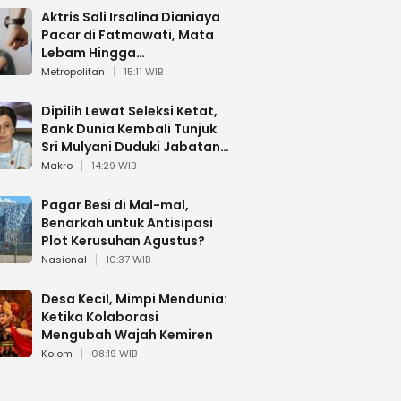
Aktris Sali Irsalina Dianiaya
Pacar di Fatmawati, Mata
Lebam Hingga
Diselamatkan Polantas
Metropolitan
15:11 WIB
Dipilih Lewat Seleksi Ketat,
Bank Dunia Kembali Tunjuk
Sri Mulyani Duduki Jabatan
Strategis
Makro
14:29 WIB
Pagar Besi di Mal-mal,
Benarkah untuk Antisipasi
Plot Kerusuhan Agustus?
Nasional
10:37 WIB
Desa Kecil, Mimpi Mendunia:
Ketika Kolaborasi
Mengubah Wajah Kemiren
Kolom
08:19 WIB