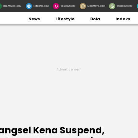
BOLATIMES.COM
HITEKNO.COM
DEWIKU.COM
MOBIMOTO.COM
GUIDEKU.COM
News
Lifestyle
Bola
Indeks
Tangsel Kena Suspend,