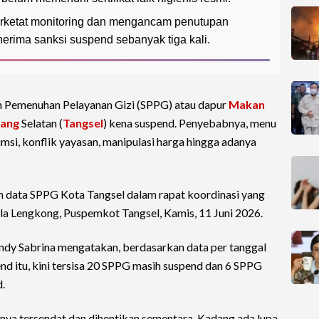
rketat monitoring dan mengancam penutupan
rima sanksi suspend sebanyak tiga kali.
n Pemenuhan Pelayanan Gizi (SPPG) atau dapur
Makan
rang
Selatan (
Tangsel
) kena suspend. Penyebabnya, menu
i, konflik yayasan, manipulasi harga hingga adanya
n data SPPG Kota Tangsel dalam rapat koordinasi yang
ula Lengkong, Puspemkot Tangsel, Kamis, 11 Juni 2026.
ndy Sabrina mengatakan, berdasarkan data per tanggal
nd itu, kini tersisa 20 SPPG masih suspend dan 6 SPPG
.
ya tersendat dan dihentikan sementara. Kadang ada lupa