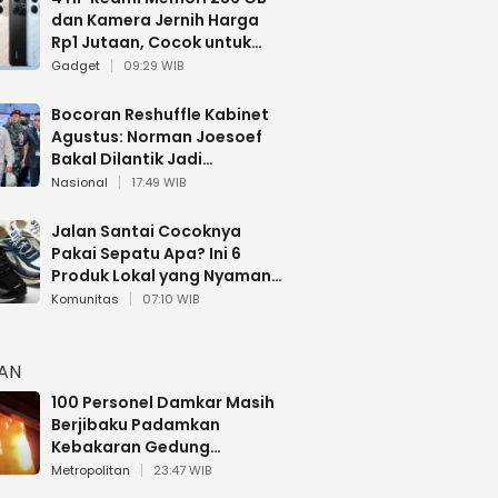
dan Kamera Jernih Harga
Rp1 Jutaan, Cocok untuk
Multitasking
Gadget
09:29 WIB
Bocoran Reshuffle Kabinet
Agustus: Norman Joesoef
Bakal Dilantik Jadi
Wamenhan RI
Nasional
17:49 WIB
Jalan Santai Cocoknya
Pakai Sepatu Apa? Ini 6
Produk Lokal yang Nyaman
Buat 17 Agustusan
Komunitas
07:10 WIB
HAN
100 Personel Damkar Masih
Berjibaku Padamkan
Kebakaran Gedung
Bapenda DKI
Metropolitan
23:47 WIB