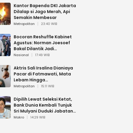
Kantor Bapenda DKI Jakarta
Dilalap si Jago Merah, Api
Semakin Membesar
Metropolitan
23:40 WIB
Bocoran Reshuffle Kabinet
Agustus: Norman Joesoef
Bakal Dilantik Jadi
Wamenhan RI
Nasional
17:49 WIB
Aktris Sali Irsalina Dianiaya
Pacar di Fatmawati, Mata
Lebam Hingga
Diselamatkan Polantas
Metropolitan
15:11 WIB
Dipilih Lewat Seleksi Ketat,
Bank Dunia Kembali Tunjuk
Sri Mulyani Duduki Jabatan
Strategis
Makro
14:29 WIB