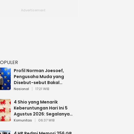
POPULER
Profil Norman Joesoef,
Pengusaha Muda yang
Disebut-sebut Bakal
Dilantik Jadi Wamenhan RI
Nasional
17:21 WIB
4 Shio yang Menarik
Keberuntungan Hari Ini 5
Agustus 2026: Segalanya
Berjalan Lancar
Komunitas
06:37 WIB
4 HP Redmi Memori 256 GB