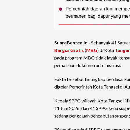
Pemerintah daerah kini mempe
permanen bagi dapur yang mene
SuaraBanten.id -
Sebanyak 41 Satua
Bergizi Gratis
(
MBG
) di Kota
Tange
pada program MBG tidak layak konsums
pemalsuan dokumen administrasi.
Fakta tersebut terungkap berdasarka
digelar Pemerintah Kota Tangsel di A
Kepala SPPG wilayah Kota Tangsel Ni
11 Juni 2026, dari 41 SPPG kena suspe
sedang pengajuan pencabutan suspend
“Kemudian ada 5 SPPG yang anggarann