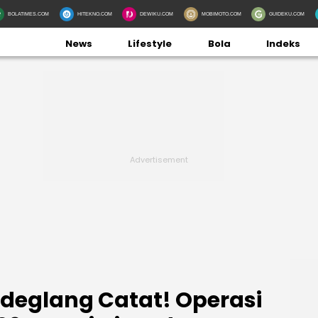
BOLATIMES.COM
HITEKNO.COM
DEWIKU.COM
MOBIMOTO.COM
GUIDEKU.COM
News
Lifestyle
Bola
Indeks
deglang Catat! Operasi