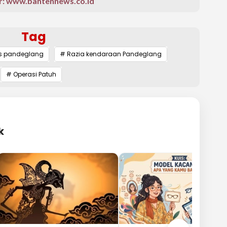
: www.bantennews.co.id
Tag
es pandeglang
# Razia kendaraan Pandeglang
# Operasi Patuh
k