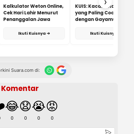
❯
Kalkulator Weton Online,
KUIS: Kacamata Apa
Cek Hari Lahir Menurut
yang Paling Cocok
Penanggalan Jawa
dengan Gayamu?
Ikuti Kuisnya ➔
Ikuti Kuisnya ➔
terkini Suara.com di:
Komentar
️
😂
😧
😭
😡
0
0
0
0
0