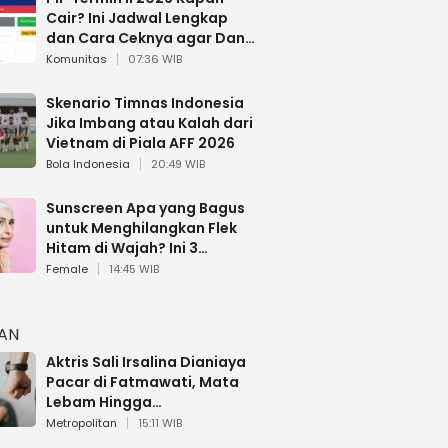
Cair? Ini Jadwal Lengkap
dan Cara Ceknya agar Dana
Tidak Hangus!
Komunitas
07:36 WIB
Skenario Timnas Indonesia
Jika Imbang atau Kalah dari
Vietnam di Piala AFF 2026
Bola Indonesia
20:49 WIB
Sunscreen Apa yang Bagus
untuk Menghilangkan Flek
Hitam di Wajah? Ini 3
Rekomendasi sesuai Review
Female
14:45 WIB
HAN
Aktris Sali Irsalina Dianiaya
Pacar di Fatmawati, Mata
Lebam Hingga
Diselamatkan Polantas
Metropolitan
15:11 WIB