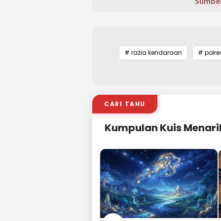
Sumber
# razia kendaraan
# polr
CARI TAHU
Kumpulan Kuis Menari