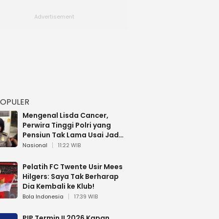
POPULER
Mengenal Lisda Cancer,
Perwira Tinggi Polri yang
Pensiun Tak Lama Usai Jadi
Brigjen
Nasional
11:22 WIB
Pelatih FC Twente Usir Mees
Hilgers: Saya Tak Berharap
Dia Kembali ke Klub!
Bola Indonesia
17:39 WIB
PIP Termin II 2026 Kapan