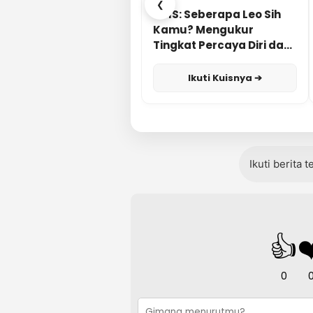
❮
KUIS: Seberapa Leo Sih
Kamu? Mengukur
Tingkat Percaya Diri dan
Karisma
Ikuti Kuisnya ➔
Ikuti berita 
👍
❤
0