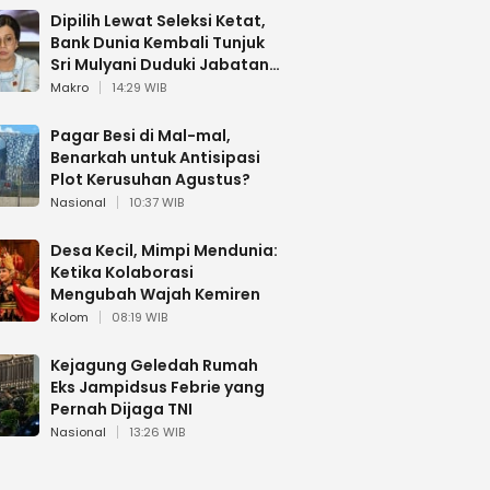
Dipilih Lewat Seleksi Ketat,
Bank Dunia Kembali Tunjuk
Sri Mulyani Duduki Jabatan
Strategis
Makro
14:29 WIB
Pagar Besi di Mal-mal,
Benarkah untuk Antisipasi
Plot Kerusuhan Agustus?
Nasional
10:37 WIB
Desa Kecil, Mimpi Mendunia:
Ketika Kolaborasi
Mengubah Wajah Kemiren
Kolom
08:19 WIB
Kejagung Geledah Rumah
Eks Jampidsus Febrie yang
Pernah Dijaga TNI
Nasional
13:26 WIB