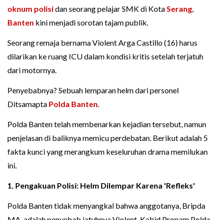
oknum polisi
dan seorang pelajar SMK di Kota
Serang
,
Banten
kini menjadi sorotan tajam publik.
Seorang remaja bernama Violent Arga Castillo (16) harus
dilarikan ke ruang ICU dalam kondisi kritis setelah terjatuh
dari motornya.
Penyebabnya? Sebuah lemparan helm dari personel
Ditsamapta
Polda Banten
.
Polda Banten telah membenarkan kejadian tersebut, namun
penjelasan di baliknya memicu perdebatan. Berikut adalah 5
fakta kunci yang merangkum keseluruhan drama memilukan
ini.
1. Pengakuan Polisi: Helm Dilempar Karena 'Refleks'
Polda Banten tidak menyangkal bahwa anggotanya, Bripda
MA, adalah penyebab jatuhnya Violent. Kabid Propam Polda