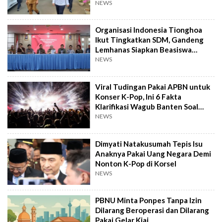
NEWS
Organisasi Indonesia Tionghoa
Ikut Tingkatkan SDM, Gandeng
Lemhanas Siapkan Beasiswa
Hingga S3
NEWS
Viral Tudingan Pakai APBN untuk
Konser K-Pop, Ini 6 Fakta
Klarifikasi Wagub Banten Soal
Putrinya
NEWS
Dimyati Natakusumah Tepis Isu
Anaknya Pakai Uang Negara Demi
Nonton K-Pop di Korsel
NEWS
PBNU Minta Ponpes Tanpa Izin
Dilarang Beroperasi dan Dilarang
Pakai Gelar Kiai