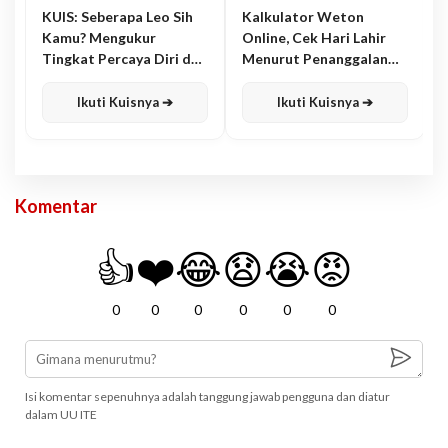
KUIS: Seberapa Leo Sih
Kalkulator Weton
Kamu? Mengukur
Online, Cek Hari Lahir
Tingkat Percaya Diri dan
Menurut Penanggalan
Karisma
Jawa
Ikuti Kuisnya ➔
Ikuti Kuisnya ➔
Komentar
👍
❤️
😂
😧
😭
😡
0
0
0
0
0
0
Isi komentar sepenuhnya adalah tanggung jawab pengguna dan diatur
dalam UU ITE