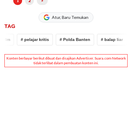
1
2
>
Atur, Baru Temukan
TAG
m
# pelajar kritis
# Polda Banten
# balap liar
# s