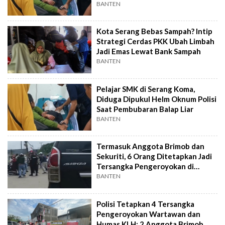
BANTEN
Kota Serang Bebas Sampah? Intip
Strategi Cerdas PKK Ubah Limbah
Jadi Emas Lewat Bank Sampah
BANTEN
Pelajar SMK di Serang Koma,
Diduga Dipukul Helm Oknum Polisi
Saat Pembubaran Balap Liar
BANTEN
Termasuk Anggota Brimob dan
Sekuriti, 6 Orang Ditetapkan Jadi
Tersangka Pengeroyokan di
Serang
BANTEN
Polisi Tetapkan 4 Tersangka
Pengeroyokan Wartawan dan
Humas KLH: 2 Anggota Brimob