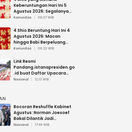
Keberuntungan Hari Ini 5
Agustus 2026: Segalanya
Berjalan Lancar
Komunitas
06:37 WIB
4 Shio Beruntung Hari Ini 4
Agustus 2026: Macan
hingga Babi Berpeluang
Dapat Kabar Baik
Komunitas
06:23 WIB
Link Resmi
Pandang.istanapresiden.go
.id buat Daftar Upacara
Bendera HUT RI di Istana
Nasional
12:13 WIB
Negara
HAN
Bocoran Reshuffle Kabinet
Agustus: Norman Joesoef
Bakal Dilantik Jadi
Wamenhan RI
Nasional
17:49 WIB