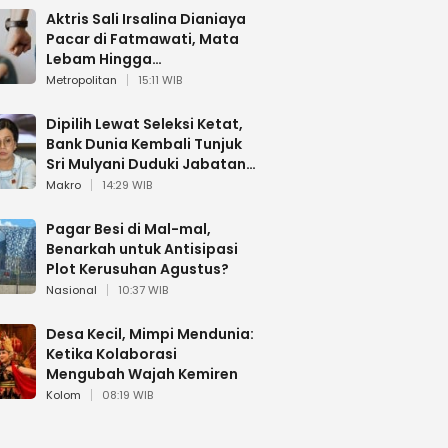
Aktris Sali Irsalina Dianiaya
Pacar di Fatmawati, Mata
Lebam Hingga
Diselamatkan Polantas
Metropolitan
15:11 WIB
Dipilih Lewat Seleksi Ketat,
Bank Dunia Kembali Tunjuk
Sri Mulyani Duduki Jabatan
Strategis
Makro
14:29 WIB
Pagar Besi di Mal-mal,
Benarkah untuk Antisipasi
Plot Kerusuhan Agustus?
Nasional
10:37 WIB
Desa Kecil, Mimpi Mendunia:
Ketika Kolaborasi
Mengubah Wajah Kemiren
Kolom
08:19 WIB