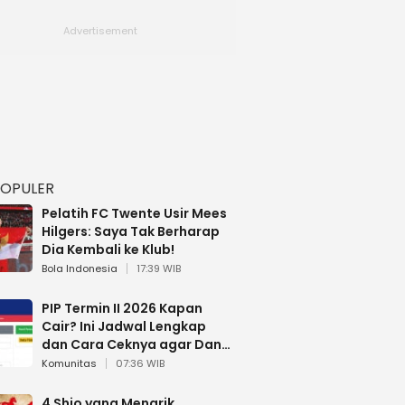
POPULER
Pelatih FC Twente Usir Mees
Hilgers: Saya Tak Berharap
Dia Kembali ke Klub!
Bola Indonesia
17:39 WIB
PIP Termin II 2026 Kapan
Cair? Ini Jadwal Lengkap
dan Cara Ceknya agar Dana
Tidak Hangus!
Komunitas
07:36 WIB
4 Shio yang Menarik