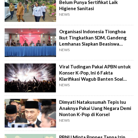
Belum Punya Sertifikat Laik
Higiene Sanitasi
NEWS
Organisasi Indonesia Tionghoa
Ikut Tingkatkan SDM, Gandeng
Lemhanas Siapkan Beasiswa
Hingga S3
NEWS
Viral Tudingan Pakai APBN untuk
Konser K-Pop, Ini 6 Fakta
Klarifikasi Wagub Banten Soal
Putrinya
NEWS
Dimyati Natakusumah Tepis Isu
Anaknya Pakai Uang Negara Demi
Nonton K-Pop di Korsel
NEWS
PBNU Minta Ponpes Tanpa Izin