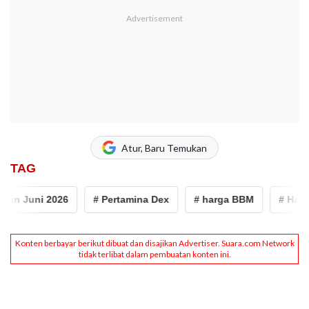
Atur, Baru Temukan
TAG
n Juni 2026
# Pertamina Dex
# harga BBM
# Harga S