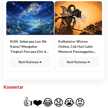
KUIS: Seberapa Leo Sih
Kalkulator Weton
Kamu? Mengukur
Online, Cek Hari Lahir
Tingkat Percaya Diri dan
Menurut Penanggalan
Karisma
Jawa
Ikuti Kuisnya ➔
Ikuti Kuisnya ➔
Komentar
👍
❤️
😂
😧
😭
😡