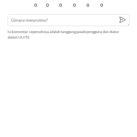
0
0
0
0
0
0
Isi komentar sepenuhnya adalah tanggung jawab pengguna dan diatur
dalam UU ITE