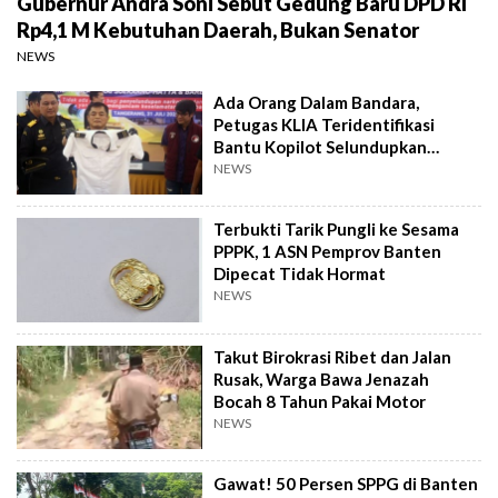
Gubernur Andra Soni Sebut Gedung Baru DPD RI
Rp4,1 M Kebutuhan Daerah, Bukan Senator
NEWS
Ada Orang Dalam Bandara,
Petugas KLIA Teridentifikasi
Bantu Kopilot Selundupkan
Ekstasi ke Indonesia
NEWS
Terbukti Tarik Pungli ke Sesama
PPPK, 1 ASN Pemprov Banten
Dipecat Tidak Hormat
NEWS
Takut Birokrasi Ribet dan Jalan
Rusak, Warga Bawa Jenazah
Bocah 8 Tahun Pakai Motor
NEWS
Gawat! 50 Persen SPPG di Banten