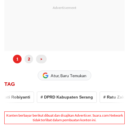
1
2
>
Atur, Baru Temukan
TAG
ati Robiyanti
# DPRD Kabupaten Serang
# Ratu Zakiyah