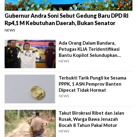
Gubernur Andra Soni Sebut Gedung Baru DPD RI
Rp4,1 M Kebutuhan Daerah, Bukan Senator
NEWS
Ada Orang Dalam Bandara,
Petugas KLIA Teridentifikasi
Bantu Kopilot Selundupkan
Ekstasi ke Indonesia
NEWS
Terbukti Tarik Pungli ke Sesama
PPPK, 1 ASN Pemprov Banten
Dipecat Tidak Hormat
NEWS
Takut Birokrasi Ribet dan Jalan
Rusak, Warga Bawa Jenazah
Bocah 8 Tahun Pakai Motor
NEWS