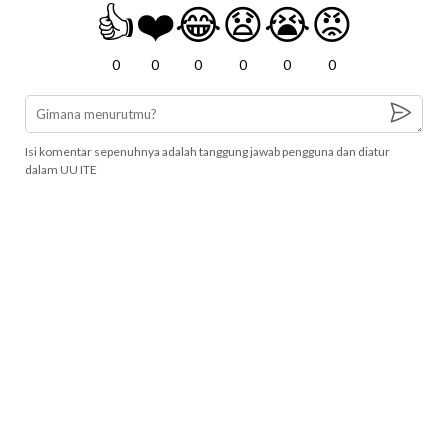
👍
❤️
😂
😧
😭
😡
0
0
0
0
0
0
Isi komentar sepenuhnya adalah tanggung jawab pengguna dan diatur
dalam UU ITE