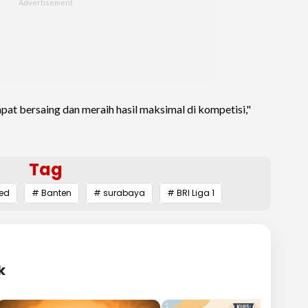
pat bersaing dan meraih hasil maksimal di kompetisi,"
Tag
ed
# Banten
# surabaya
# BRI Liga 1
k