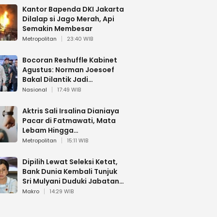
Kantor Bapenda DKI Jakarta
Dilalap si Jago Merah, Api
Semakin Membesar
Metropolitan
23:40 WIB
Bocoran Reshuffle Kabinet
Agustus: Norman Joesoef
Bakal Dilantik Jadi
Wamenhan RI
Nasional
17:49 WIB
Aktris Sali Irsalina Dianiaya
Pacar di Fatmawati, Mata
Lebam Hingga
Diselamatkan Polantas
Metropolitan
15:11 WIB
Dipilih Lewat Seleksi Ketat,
Bank Dunia Kembali Tunjuk
Sri Mulyani Duduki Jabatan
Strategis
Makro
14:29 WIB