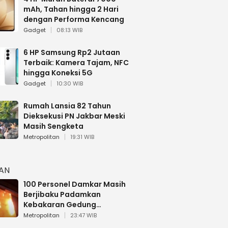
mAh, Tahan hingga 2 Hari
dengan Performa Kencang
Gadget
08:13 WIB
6 HP Samsung Rp2 Jutaan
Terbaik: Kamera Tajam, NFC
hingga Koneksi 5G
Gadget
10:30 WIB
Rumah Lansia 82 Tahun
Dieksekusi PN Jakbar Meski
Masih Sengketa
Metropolitan
19:31 WIB
HAN
100 Personel Damkar Masih
Berjibaku Padamkan
Kebakaran Gedung
Bapenda DKI
Metropolitan
23:47 WIB