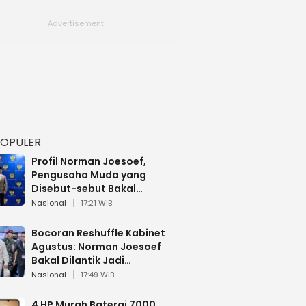
POPULER
Profil Norman Joesoef,
Pengusaha Muda yang
Disebut-sebut Bakal
Dilantik Jadi Wamenhan RI
Nasional
17:21 WIB
Bocoran Reshuffle Kabinet
Agustus: Norman Joesoef
Bakal Dilantik Jadi
Wamenhan RI
Nasional
17:49 WIB
4 HP Murah Baterai 7000