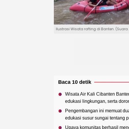
Ilustrasi Wisata rafting di Banten. (Suar
Baca 10 detik
Wisata Air Kali Cibanten Bant
edukasi lingkungan, serta doro
Pengembangan ini memuat dua 
edukasi susur sungai tentang 
Upaya komunitas berhasil mengu