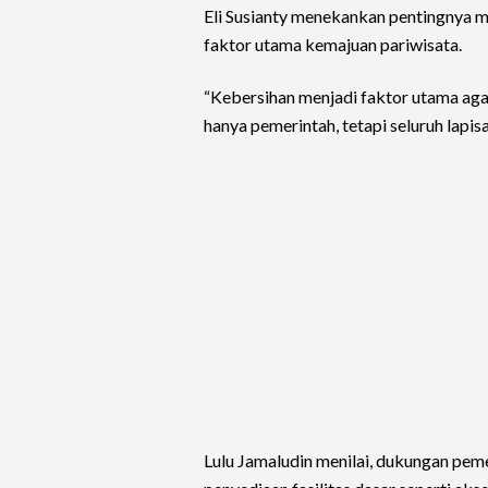
Eli Susianty menekankan pentingnya m
faktor utama kemajuan pariwisata.
“Kebersihan menjadi faktor utama agar
hanya pemerintah, tetapi seluruh lapis
Lulu Jamaludin menilai, dukungan pem