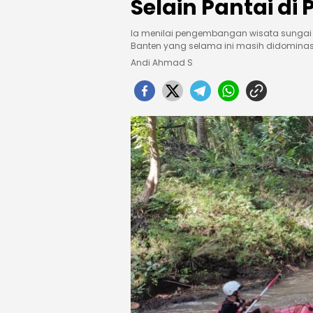
Selain Pantai di 
Ia menilai pengembangan wisata sungai 
Banten yang selama ini masih didominasi
Andi Ahmad S