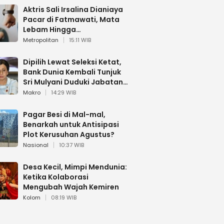
Aktris Sali Irsalina Dianiaya
Pacar di Fatmawati, Mata
Lebam Hingga
Diselamatkan Polantas
Metropolitan
15:11 WIB
Dipilih Lewat Seleksi Ketat,
Bank Dunia Kembali Tunjuk
Sri Mulyani Duduki Jabatan
Strategis
Makro
14:29 WIB
Pagar Besi di Mal-mal,
Benarkah untuk Antisipasi
Plot Kerusuhan Agustus?
Nasional
10:37 WIB
Desa Kecil, Mimpi Mendunia:
Ketika Kolaborasi
Mengubah Wajah Kemiren
Kolom
08:19 WIB