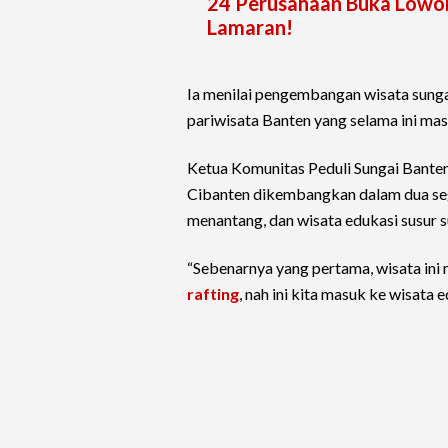
24 Perusahaan Buka Lowon
Lamaran!
Ia menilai pengembangan wisata sunga
pariwisata Banten yang selama ini masi
Ketua Komunitas Peduli Sungai Banten
Cibanten dikembangkan dalam dua se
menantang, dan wisata edukasi susur s
“Sebenarnya yang pertama, wisata ini
rafting
, nah ini kita masuk ke wisata e