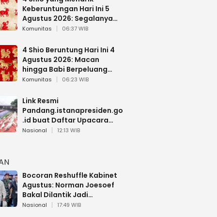
Keberuntungan Hari Ini 5
Agustus 2026: Segalanya
Berjalan Lancar
Komunitas
06:37 WIB
4 Shio Beruntung Hari Ini 4
Agustus 2026: Macan
hingga Babi Berpeluang
Dapat Kabar Baik
Komunitas
06:23 WIB
Link Resmi
Pandang.istanapresiden.go
.id buat Daftar Upacara
Bendera HUT RI di Istana
Nasional
12:13 WIB
Negara
HAN
Bocoran Reshuffle Kabinet
Agustus: Norman Joesoef
Bakal Dilantik Jadi
Wamenhan RI
Nasional
17:49 WIB