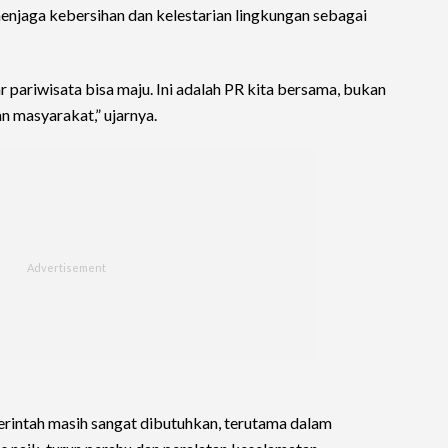
enjaga kebersihan dan kelestarian lingkungan sebagai
 pariwisata bisa maju. Ini adalah PR kita bersama, bukan
an masyarakat,” ujarnya.
erintah masih sangat dibutuhkan, terutama dalam