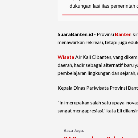
dukungan fasilitas pemerintah
SuaraBanten.id -
Provinsi
Banten
kin
menawarkan rekreasi, tetapi juga ed
Wisata
Air Kali Cibanten, yang dike
daerah, hadir sebagai alternatif bar
pembelajaran lingkungan dan sejarah,
Kepala Dinas Pariwisata Provinsi Banten
“Ini merupakan salah satu upaya inov
sangat mengapresiasi,” kata Eli dilansir
Baca Juga: