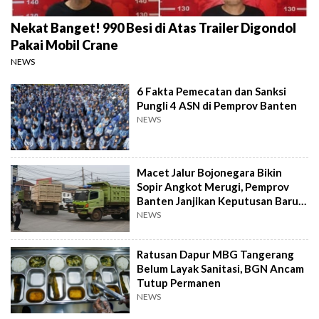
Nekat Banget! 990 Besi di Atas Trailer Digondol
Pakai Mobil Crane
NEWS
6 Fakta Pemecatan dan Sanksi
Pungli 4 ASN di Pemprov Banten
NEWS
Macet Jalur Bojonegara Bikin
Sopir Angkot Merugi, Pemprov
Banten Janjikan Keputusan Baru 4
Hari Lagi
NEWS
Ratusan Dapur MBG Tangerang
Belum Layak Sanitasi, BGN Ancam
Tutup Permanen
NEWS