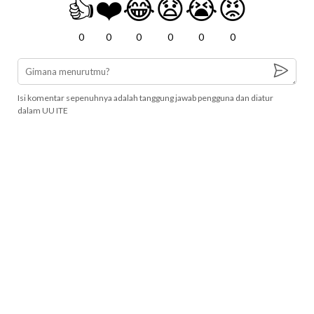
👍
❤️
😂
😧
😭
😡
0
0
0
0
0
0
Isi komentar sepenuhnya adalah tanggung jawab pengguna dan diatur
dalam UU ITE