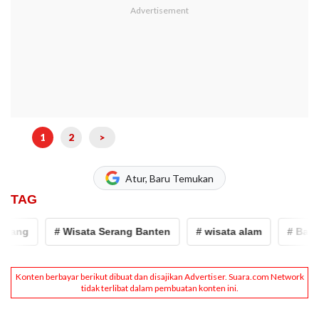
1
2
>
Atur, Baru Temukan
TAG
rang
# Wisata Serang Banten
# wisata alam
# Banten