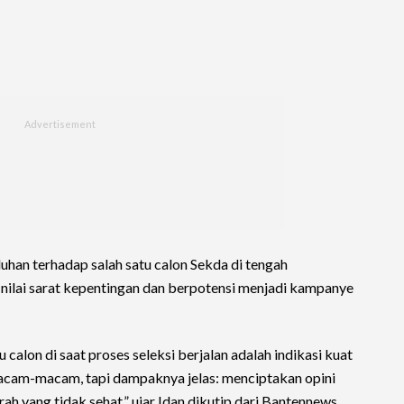
han terhadap salah satu calon Sekda di tengah
 nilai sarat kepentingan dan berpotensi menjadi kampanye
alon di saat proses seleksi berjalan adalah indikasi kuat
macam-macam, tapi dampaknya jelas: menciptakan opini
rah yang tidak sehat,” ujar Idan dikutip dari Bantennews