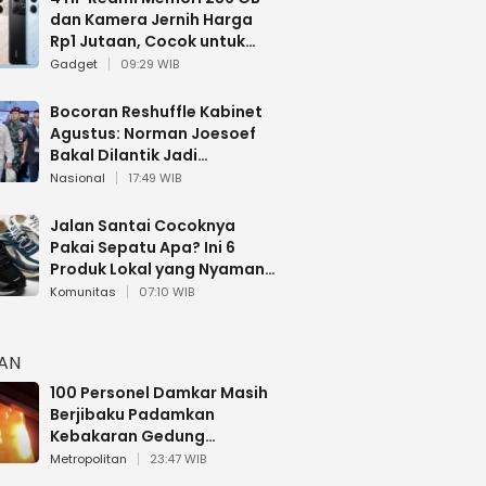
dan Kamera Jernih Harga
Rp1 Jutaan, Cocok untuk
Multitasking
Gadget
09:29 WIB
Bocoran Reshuffle Kabinet
Agustus: Norman Joesoef
Bakal Dilantik Jadi
Wamenhan RI
Nasional
17:49 WIB
Jalan Santai Cocoknya
Pakai Sepatu Apa? Ini 6
Produk Lokal yang Nyaman
Buat 17 Agustusan
Komunitas
07:10 WIB
HAN
100 Personel Damkar Masih
Berjibaku Padamkan
Kebakaran Gedung
Bapenda DKI
Metropolitan
23:47 WIB