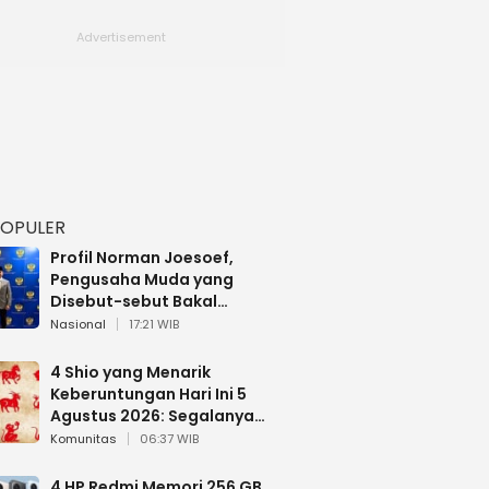
POPULER
Profil Norman Joesoef,
Pengusaha Muda yang
Disebut-sebut Bakal
Dilantik Jadi Wamenhan RI
Nasional
17:21 WIB
4 Shio yang Menarik
Keberuntungan Hari Ini 5
Agustus 2026: Segalanya
Berjalan Lancar
Komunitas
06:37 WIB
4 HP Redmi Memori 256 GB