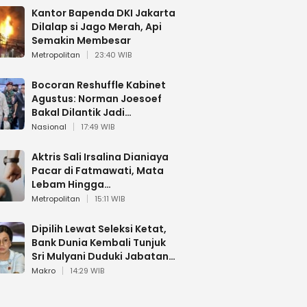
Kantor Bapenda DKI Jakarta
Dilalap si Jago Merah, Api
Semakin Membesar
Metropolitan
23:40 WIB
Bocoran Reshuffle Kabinet
Agustus: Norman Joesoef
Bakal Dilantik Jadi
Wamenhan RI
Nasional
17:49 WIB
Aktris Sali Irsalina Dianiaya
Pacar di Fatmawati, Mata
Lebam Hingga
Diselamatkan Polantas
Metropolitan
15:11 WIB
Dipilih Lewat Seleksi Ketat,
Bank Dunia Kembali Tunjuk
Sri Mulyani Duduki Jabatan
Strategis
Makro
14:29 WIB