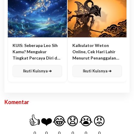
KUIS: Seberapa Leo Sih
Kalkulator Weton
Kamu? Mengukur
Online, Cek Hari Lahir
Tingkat Percaya Diri dan
Menurut Penanggalan
Karisma
Jawa
Ikuti Kuisnya ➔
Ikuti Kuisnya ➔
Komentar
👍
❤️
😂
😧
😭
😡
0
0
0
0
0
0