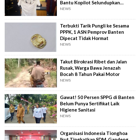
Bantu Kopilot Selundupkan
Ekstasi ke Indonesia
NEWS
Terbukti Tarik Pungli ke Sesama
PPPK, 1 ASN Pemprov Banten
Dipecat Tidak Hormat
NEWS
Takut Birokrasi Ribet dan Jalan
Rusak, Warga Bawa Jenazah
Bocah 8 Tahun Pakai Motor
NEWS
Gawat! 50 Persen SPPG di Banten
Belum Punya Sertifikat Laik
Higiene Sanitasi
NEWS
Organisasi Indonesia Tionghoa
Ikut Tingkatkan SDM, Gandeng