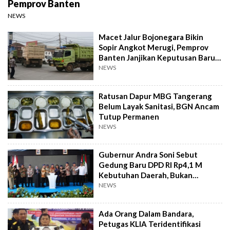
Pemprov Banten
NEWS
Macet Jalur Bojonegara Bikin
Sopir Angkot Merugi, Pemprov
Banten Janjikan Keputusan Baru 4
Hari Lagi
NEWS
Ratusan Dapur MBG Tangerang
Belum Layak Sanitasi, BGN Ancam
Tutup Permanen
NEWS
Gubernur Andra Soni Sebut
Gedung Baru DPD RI Rp4,1 M
Kebutuhan Daerah, Bukan
Senator
NEWS
Ada Orang Dalam Bandara,
Petugas KLIA Teridentifikasi