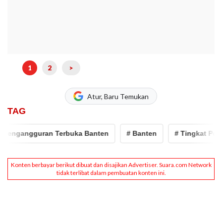
1
2
>
Atur, Baru Temukan
TAG
engangguran Terbuka Banten
# Banten
# Tingkat Penga