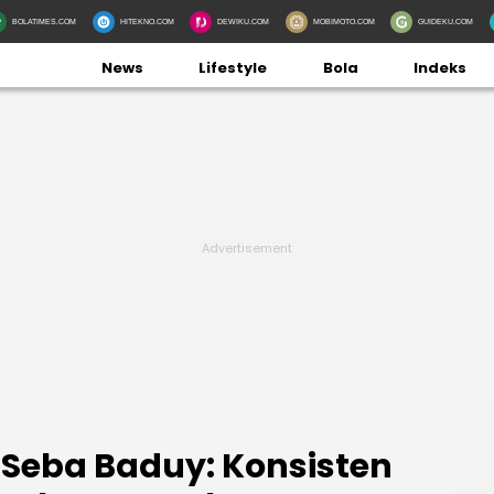
BOLATIMES.COM
HITEKNO.COM
DEWIKU.COM
MOBIMOTO.COM
GUIDEKU.COM
News
Lifestyle
Bola
Indeks
 Seba Baduy: Konsisten