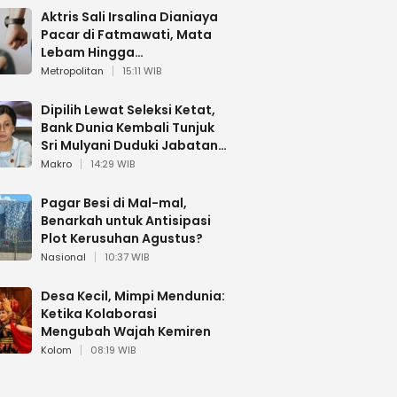
Aktris Sali Irsalina Dianiaya
Pacar di Fatmawati, Mata
Lebam Hingga
Diselamatkan Polantas
Metropolitan
15:11 WIB
Dipilih Lewat Seleksi Ketat,
Bank Dunia Kembali Tunjuk
Sri Mulyani Duduki Jabatan
Strategis
Makro
14:29 WIB
Pagar Besi di Mal-mal,
Benarkah untuk Antisipasi
Plot Kerusuhan Agustus?
Nasional
10:37 WIB
Desa Kecil, Mimpi Mendunia:
Ketika Kolaborasi
Mengubah Wajah Kemiren
Kolom
08:19 WIB