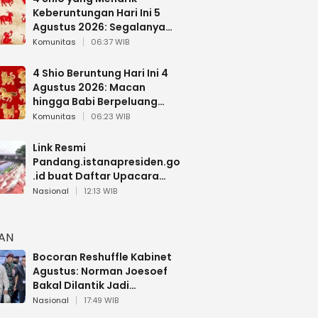
Keberuntungan Hari Ini 5
Agustus 2026: Segalanya
Berjalan Lancar
Komunitas
06:37 WIB
4 Shio Beruntung Hari Ini 4
Agustus 2026: Macan
hingga Babi Berpeluang
Dapat Kabar Baik
Komunitas
06:23 WIB
Link Resmi
Pandang.istanapresiden.go
.id buat Daftar Upacara
Bendera HUT RI di Istana
Nasional
12:13 WIB
Negara
HAN
Bocoran Reshuffle Kabinet
Agustus: Norman Joesoef
Bakal Dilantik Jadi
Wamenhan RI
Nasional
17:49 WIB