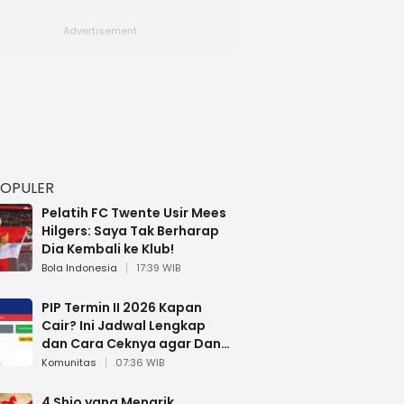
POPULER
Pelatih FC Twente Usir Mees
Hilgers: Saya Tak Berharap
Dia Kembali ke Klub!
Bola Indonesia
17:39 WIB
PIP Termin II 2026 Kapan
Cair? Ini Jadwal Lengkap
dan Cara Ceknya agar Dana
Tidak Hangus!
Komunitas
07:36 WIB
4 Shio yang Menarik