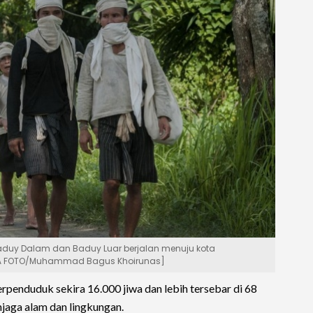
aduy Dalam dan Baduy Luar berjalan menuju kota
ARA FOTO/Muhammad Bagus Khoirunas]
penduduk sekira 16.000 jiwa dan lebih tersebar di 68
jaga alam dan lingkungan.