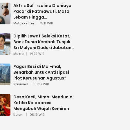
Aktris Sali Irsalina Dianiaya
Pacar di Fatmawati, Mata
Lebam Hingga
Diselamatkan Polantas
Metropolitan
15:11 WIB
Dipilih Lewat Seleksi Ketat,
Bank Dunia Kembali Tunjuk
Sri Mulyani Duduki Jabatan
Strategis
Makro
14:29 WIB
Pagar Besi di Mal-mal,
Benarkah untuk Antisipasi
Plot Kerusuhan Agustus?
Nasional
10:37 WIB
Desa Kecil, Mimpi Mendunia:
Ketika Kolaborasi
Mengubah Wajah Kemiren
Kolom
08:19 WIB