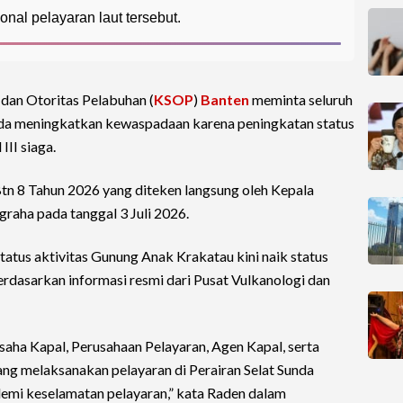
nal pelayaran laut tersebut.
dan Otoritas Pelabuhan (
KSOP
)
Banten
meminta seluruh
unda meningkatkan kewaspadaan karena peningkatan status
III siaga.
n 8 Tahun 2026 yang diteken langsung oleh Kepala
aha pada tanggal 3 Juli 2026.
tus aktivitas Gunung Anak Krakatau kini naik status
erdasarkan informasi resmi dari Pusat Vulkanologi dan
saha Kapal, Perusahaan Pelayaran, Agen Kapal, serta
ang melaksanakan pelayaran di Perairan Selat Sunda
mi keselamatan pelayaran,” kata Raden dalam