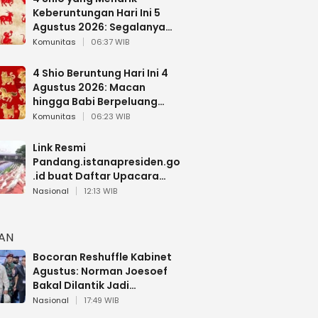
Keberuntungan Hari Ini 5
Agustus 2026: Segalanya
Berjalan Lancar
Komunitas
06:37 WIB
4 Shio Beruntung Hari Ini 4
Agustus 2026: Macan
hingga Babi Berpeluang
Dapat Kabar Baik
Komunitas
06:23 WIB
Link Resmi
Pandang.istanapresiden.go
.id buat Daftar Upacara
Bendera HUT RI di Istana
Nasional
12:13 WIB
Negara
HAN
Bocoran Reshuffle Kabinet
Agustus: Norman Joesoef
Bakal Dilantik Jadi
Wamenhan RI
Nasional
17:49 WIB