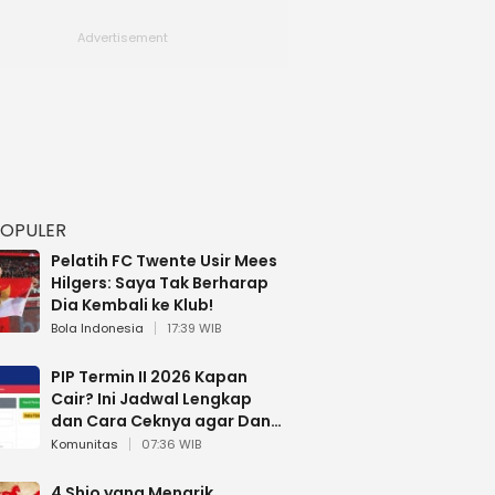
POPULER
Pelatih FC Twente Usir Mees
Hilgers: Saya Tak Berharap
Dia Kembali ke Klub!
Bola Indonesia
17:39 WIB
PIP Termin II 2026 Kapan
Cair? Ini Jadwal Lengkap
dan Cara Ceknya agar Dana
Tidak Hangus!
Komunitas
07:36 WIB
4 Shio yang Menarik