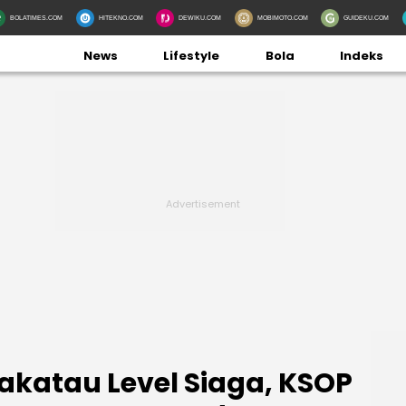
BOLATIMES.COM
HITEKNO.COM
DEWIKU.COM
MOBIMOTO.COM
GUIDEKU.COM
News
Lifestyle
Bola
Indeks
katau Level Siaga, KSOP