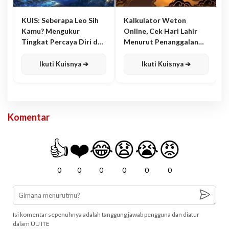
KUIS: Seberapa Leo Sih
Kalkulator Weton
Kamu? Mengukur
Online, Cek Hari Lahir
Tingkat Percaya Diri dan
Menurut Penanggalan
Karisma
Jawa
Ikuti Kuisnya ➔
Ikuti Kuisnya ➔
Komentar
👍
❤️
😂
😧
😭
😡
0
0
0
0
0
0
Isi komentar sepenuhnya adalah tanggung jawab pengguna dan diatur
dalam UU ITE