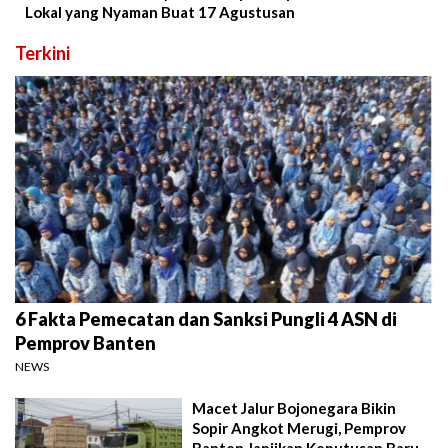
Lokal yang Nyaman Buat 17 Agustusan
Terkini
6 Fakta Pemecatan dan Sanksi Pungli 4 ASN di
Pemprov Banten
NEWS
Macet Jalur Bojonegara Bikin
Sopir Angkot Merugi, Pemprov
Banten Janjikan Keputusan Baru 4