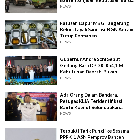
Hari Lagi
NEWS
Ratusan Dapur MBG Tangerang
Belum Layak Sanitasi, BGN Ancam
Tutup Permanen
NEWS
Gubernur Andra Soni Sebut
Gedung Baru DPD RI Rp4,1 M
Kebutuhan Daerah, Bukan
Senator
NEWS
Ada Orang Dalam Bandara,
Petugas KLIA Teridentifikasi
Bantu Kopilot Selundupkan
Ekstasi ke Indonesia
NEWS
Terbukti Tarik Pungli ke Sesama
PPPK, 1 ASN Pemprov Banten