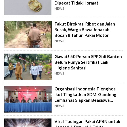
Dipecat Tidak Hormat
NEWS
Takut Birokrasi Ribet dan Jalan
Rusak, Warga Bawa Jenazah
Bocah 8 Tahun Pakai Motor
NEWS
Gawat! 50 Persen SPPG di Banten
Belum Punya Sertifikat Laik
Higiene Sanitasi
NEWS
Organisasi Indonesia Tionghoa
Ikut Tingkatkan SDM, Gandeng
Lemhanas Siapkan Beasiswa
Hingga S3
NEWS
Viral Tudingan Pakai APBN untuk
Konser K-Pop, Ini 6 Fakta