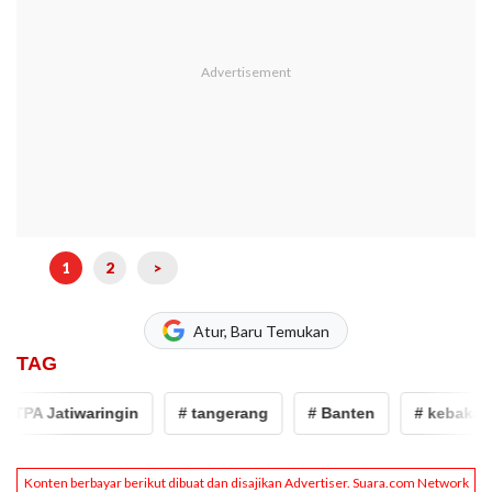
1
2
>
Atur, Baru Temukan
TAG
PA Jatiwaringin
# tangerang
# Banten
# kebakaran