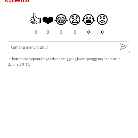
Komentar
👍
❤️
😂
😧
😭
😡
0
0
0
0
0
0
Isi komentar sepenuhnya adalah tanggung jawab pengguna dan diatur
dalam UU ITE