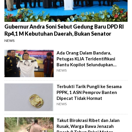
Gubernur Andra Soni Sebut Gedung Baru DPD RI
Rp4,1 M Kebutuhan Daerah, Bukan Senator
NEWS
Ada Orang Dalam Bandara,
Petugas KLIA Teridentifikasi
Bantu Kopilot Selundupkan
Ekstasi ke Indonesia
NEWS
Terbukti Tarik Pungli ke Sesama
PPPK, 1 ASN Pemprov Banten
Dipecat Tidak Hormat
NEWS
Takut Birokrasi Ribet dan Jalan
Rusak, Warga Bawa Jenazah
Bocah 8 Tahun Pakai Motor