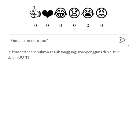
👍
❤️
😂
😧
😭
😡
0
0
0
0
0
0
Isi komentar sepenuhnya adalah tanggung jawab pengguna dan diatur
dalam UU ITE