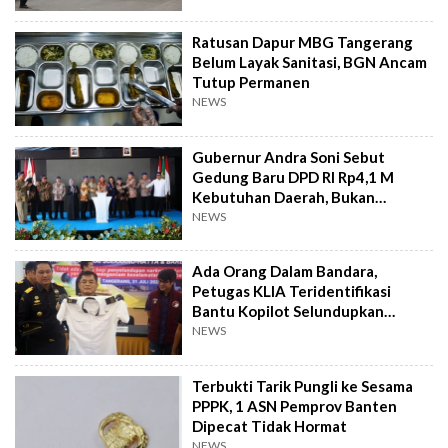
Ratusan Dapur MBG Tangerang
Belum Layak Sanitasi, BGN Ancam
Tutup Permanen
NEWS
Gubernur Andra Soni Sebut
Gedung Baru DPD RI Rp4,1 M
Kebutuhan Daerah, Bukan
Senator
NEWS
Ada Orang Dalam Bandara,
Petugas KLIA Teridentifikasi
Bantu Kopilot Selundupkan
Ekstasi ke Indonesia
NEWS
Terbukti Tarik Pungli ke Sesama
PPPK, 1 ASN Pemprov Banten
Dipecat Tidak Hormat
NEWS