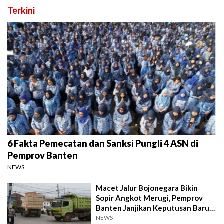
Terkini
6 Fakta Pemecatan dan Sanksi Pungli 4 ASN di
Pemprov Banten
NEWS
Macet Jalur Bojonegara Bikin
Sopir Angkot Merugi, Pemprov
Banten Janjikan Keputusan Baru 4
Hari Lagi
NEWS