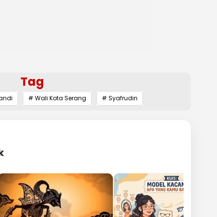
Tag
tandi
# Wali Kota Serang
# Syafrudin
k