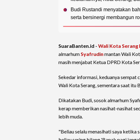
Budi Rustandi menyatakan ba
serta bersinergi membangun r
SuaraBanten.id -
Wali Kota Serang
almarhum
Syafrudin
mantan Wali Kot
masih menjabat Ketua DPRD Kota Ser
Sekedar informasi, keduanya sempat 
Wali Kota Serang, sementara saat itu
Dikatakan Budi, sosok almarhum Syafru
kerap memberikan nasihat-nasihat s
lebih muda.
"Beliau selalu menasihati saya ketika 
beliau sering bilang 'Bapak pagi janga