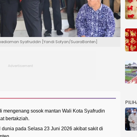
e kediaman Syafruddin [Yandi Sofyan/SuaraBanten]
PILI
di mengenang sosok mantan Wali Kota Syafrudin
t bertakziah.
dunia pada Selasa 23 Juni 2026 akibat sakit di
nten.