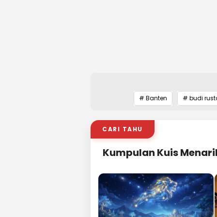
# Banten
# budi rus
CARI TAHU
Kumpulan Kuis Menari