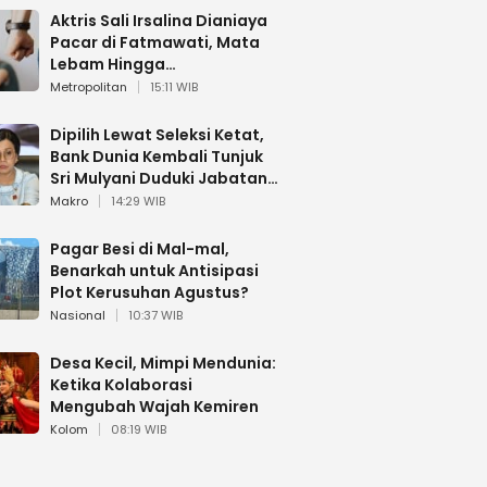
Aktris Sali Irsalina Dianiaya
Pacar di Fatmawati, Mata
Lebam Hingga
Diselamatkan Polantas
Metropolitan
15:11 WIB
Dipilih Lewat Seleksi Ketat,
Bank Dunia Kembali Tunjuk
Sri Mulyani Duduki Jabatan
Strategis
Makro
14:29 WIB
Pagar Besi di Mal-mal,
Benarkah untuk Antisipasi
Plot Kerusuhan Agustus?
Nasional
10:37 WIB
Desa Kecil, Mimpi Mendunia:
Ketika Kolaborasi
Mengubah Wajah Kemiren
Kolom
08:19 WIB