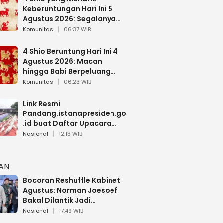
Keberuntungan Hari Ini 5
Agustus 2026: Segalanya
Berjalan Lancar
Komunitas
06:37 WIB
4 Shio Beruntung Hari Ini 4
Agustus 2026: Macan
hingga Babi Berpeluang
Dapat Kabar Baik
Komunitas
06:23 WIB
Link Resmi
Pandang.istanapresiden.go
.id buat Daftar Upacara
Bendera HUT RI di Istana
Nasional
12:13 WIB
Negara
HAN
Bocoran Reshuffle Kabinet
Agustus: Norman Joesoef
Bakal Dilantik Jadi
Wamenhan RI
Nasional
17:49 WIB