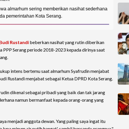
hwa almarhum sering memberikan nasihat sederhana
oda pemerintahan Kota Serang.
Budi Rustandi
beberkan nasihat yang rutin diberikan
a PPP Serang periode 2018-2023 kepada dirinya saat
ang.
cukup intens bertemu saat almarhum Syafrudin menjabat
 Budi Rustandi menjabat sebagai Ketua DPRD Kota Serang.
din dikenal sebagai pribadi yang baik dan tak jarang
ederhana namun bermanfaat kepada orang-orang yang
saya menjadi anggota dewan. Yang paling saya ingat itu
b lupa minum air putih hangat', sambil bercanda orangnya,"