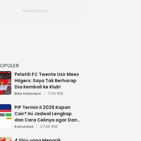
POPULER
Pelatih FC Twente Usir Mees
Hilgers: Saya Tak Berharap
Dia Kembali ke Klub!
Bola Indonesia
17:39 WIB
PIP Termin II 2026 Kapan
Cair? Ini Jadwal Lengkap
dan Cara Ceknya agar Dana
Tidak Hangus!
Komunitas
07:36 WIB
4 Shio yang Menarik