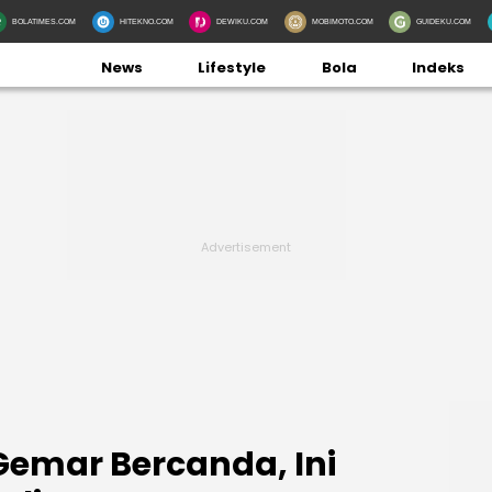
BOLATIMES.COM
HITEKNO.COM
DEWIKU.COM
MOBIMOTO.COM
GUIDEKU.COM
News
Lifestyle
Bola
Indeks
emar Bercanda, Ini