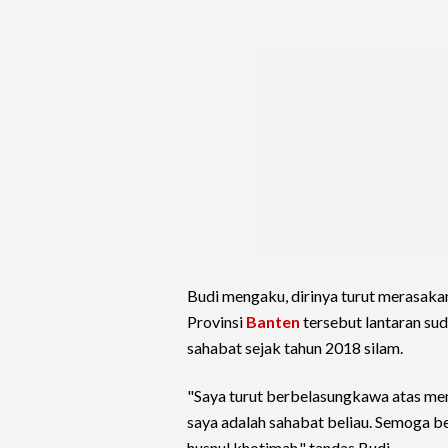
Budi mengaku, dirinya turut merasak
Provinsi
Banten
tersebut lantaran su
sahabat sejak tahun 2018 silam.
"Saya turut berbelasungkawa atas me
saya adalah sahabat beliau. Semoga b
husnul khotimah," tandas Budi.