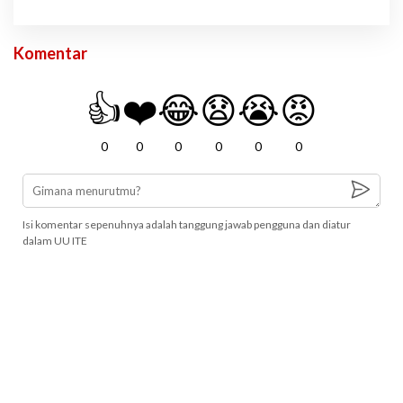
Komentar
👍
❤️
😂
😧
😭
😡
0
0
0
0
0
0
Isi komentar sepenuhnya adalah tanggung jawab pengguna dan diatur
dalam UU ITE