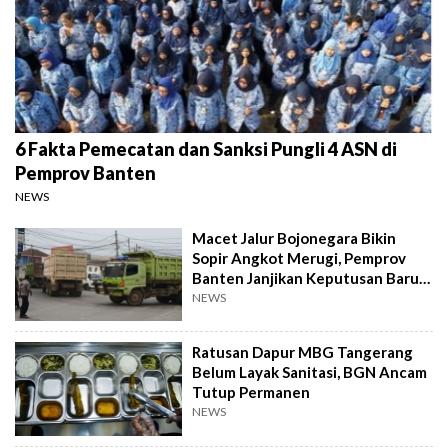
6 Fakta Pemecatan dan Sanksi Pungli 4 ASN di
Pemprov Banten
NEWS
Macet Jalur Bojonegara Bikin
Sopir Angkot Merugi, Pemprov
Banten Janjikan Keputusan Baru 4
Hari Lagi
NEWS
Ratusan Dapur MBG Tangerang
Belum Layak Sanitasi, BGN Ancam
Tutup Permanen
NEWS