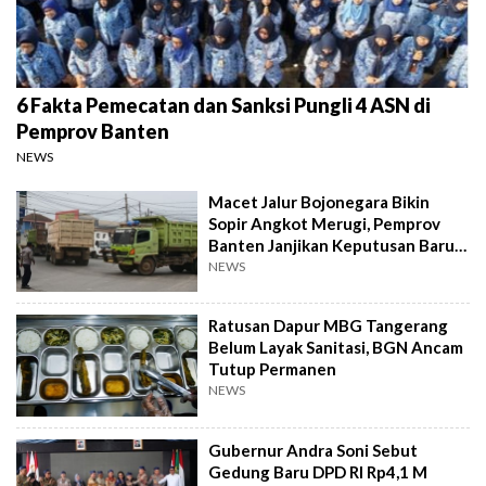
6 Fakta Pemecatan dan Sanksi Pungli 4 ASN di
Pemprov Banten
NEWS
Macet Jalur Bojonegara Bikin
Sopir Angkot Merugi, Pemprov
Banten Janjikan Keputusan Baru 4
Hari Lagi
NEWS
Ratusan Dapur MBG Tangerang
Belum Layak Sanitasi, BGN Ancam
Tutup Permanen
NEWS
Gubernur Andra Soni Sebut
Gedung Baru DPD RI Rp4,1 M