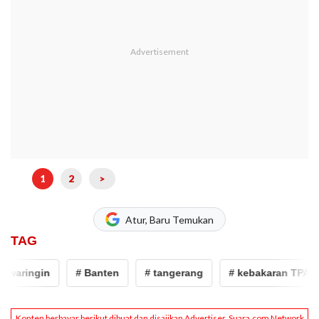
1
2
>
Atur, Baru Temukan
TAG
waringin
# Banten
# tangerang
# kebakaran TPA Jati