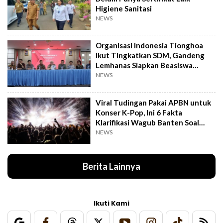
Higiene Sanitasi
NEWS
Organisasi Indonesia Tionghoa
Ikut Tingkatkan SDM, Gandeng
Lemhanas Siapkan Beasiswa
Hingga S3
NEWS
Viral Tudingan Pakai APBN untuk
Konser K-Pop, Ini 6 Fakta
Klarifikasi Wagub Banten Soal
Putrinya
NEWS
Berita Lainnya
Ikuti Kami