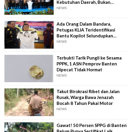
Kebutuhan Daerah, Bukan
Senator
NEWS
Ada Orang Dalam Bandara,
Petugas KLIA Teridentifikasi
Bantu Kopilot Selundupkan
Ekstasi ke Indonesia
NEWS
Terbukti Tarik Pungli ke Sesama
PPPK, 1 ASN Pemprov Banten
Dipecat Tidak Hormat
NEWS
Takut Birokrasi Ribet dan Jalan
Rusak, Warga Bawa Jenazah
Bocah 8 Tahun Pakai Motor
NEWS
Gawat! 50 Persen SPPG di Banten
Belum Punya Sertifikat Laik