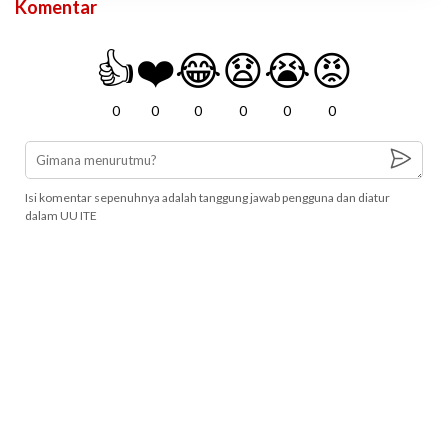
Komentar
👍
❤️
😂
😧
😭
😡
0
0
0
0
0
0
Isi komentar sepenuhnya adalah tanggung jawab pengguna dan diatur
dalam UU ITE