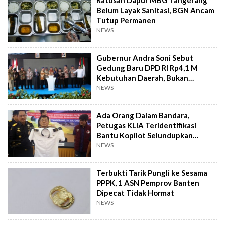
Ratusan Dapur MBG Tangerang
Belum Layak Sanitasi, BGN Ancam
Tutup Permanen
NEWS
Gubernur Andra Soni Sebut
Gedung Baru DPD RI Rp4,1 M
Kebutuhan Daerah, Bukan
Senator
NEWS
Ada Orang Dalam Bandara,
Petugas KLIA Teridentifikasi
Bantu Kopilot Selundupkan
Ekstasi ke Indonesia
NEWS
Terbukti Tarik Pungli ke Sesama
PPPK, 1 ASN Pemprov Banten
Dipecat Tidak Hormat
NEWS