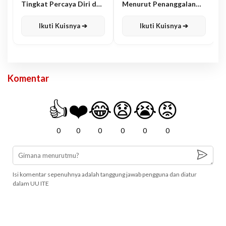
Tingkat Percaya Diri dan
Menurut Penanggalan
Karisma
Jawa
Ikuti Kuisnya ➔
Ikuti Kuisnya ➔
Komentar
👍
❤️
😂
😧
😭
😡
0
0
0
0
0
0
Isi komentar sepenuhnya adalah tanggung jawab pengguna dan diatur
dalam UU ITE