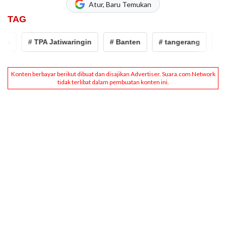
Atur, Baru Temukan
TAG
n
# TPA Jatiwaringin
# Banten
# tangerang
# ke