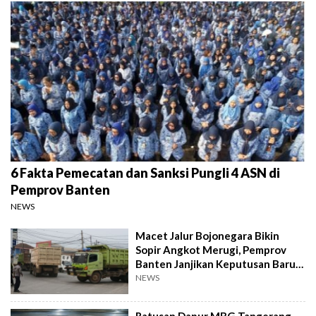
6 Fakta Pemecatan dan Sanksi Pungli 4 ASN di
Pemprov Banten
NEWS
Macet Jalur Bojonegara Bikin
Sopir Angkot Merugi, Pemprov
Banten Janjikan Keputusan Baru 4
Hari Lagi
NEWS