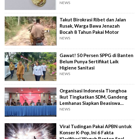
NEWS
Takut Birokrasi Ribet dan Jalan
Rusak, Warga Bawa Jenazah
Bocah 8 Tahun Pakai Motor
NEWS
Gawat! 50 Persen SPPG di Banten
Belum Punya Sertifikat Laik
Higiene Sanitasi
NEWS
Organisasi Indonesia Tionghoa
Ikut Tingkatkan SDM, Gandeng
Lemhanas Siapkan Beasiswa
Hingga S3
NEWS
Viral Tudingan Pakai APBN untuk
Konser K-Pop, Ini 6 Fakta
Klarifikasi Wagub Banten Soal