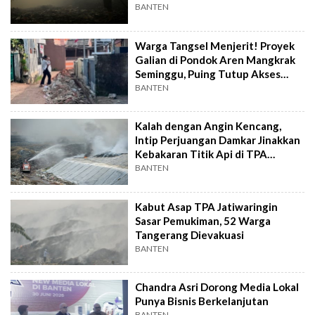
TPA
BANTEN
Warga Tangsel Menjerit! Proyek
Galian di Pondok Aren Mangkrak
Seminggu, Puing Tutup Akses
Jalan
BANTEN
Kalah dengan Angin Kencang,
Intip Perjuangan Damkar Jinakkan
Kebakaran Titik Api di TPA
Jatiwaringin
BANTEN
Kabut Asap TPA Jatiwaringin
Sasar Pemukiman, 52 Warga
Tangerang Dievakuasi
BANTEN
Chandra Asri Dorong Media Lokal
Punya Bisnis Berkelanjutan
BANTEN