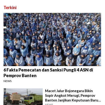
Terkini
6 Fakta Pemecatan dan Sanksi Pungli 4 ASN di
Pemprov Banten
NEWS
Macet Jalur Bojonegara Bikin
Sopir Angkot Merugi, Pemprov
Banten Janjikan Keputusan Baru 4
Hari Lagi
NEWS