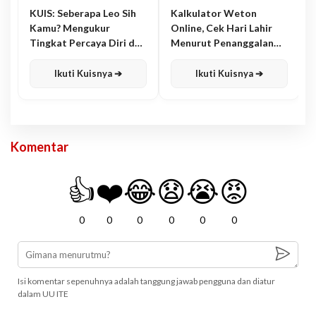
KUIS: Seberapa Leo Sih
Kalkulator Weton
Kamu? Mengukur
Online, Cek Hari Lahir
Tingkat Percaya Diri dan
Menurut Penanggalan
Karisma
Jawa
Ikuti Kuisnya ➔
Ikuti Kuisnya ➔
Komentar
👍
❤️
😂
😧
😭
😡
0
0
0
0
0
0
Isi komentar sepenuhnya adalah tanggung jawab pengguna dan diatur
dalam UU ITE