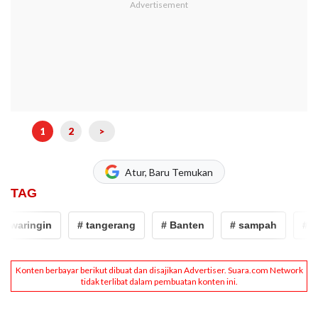
1
2
>
Atur, Baru Temukan
TAG
aringin
# tangerang
# Banten
# sampah
# keba