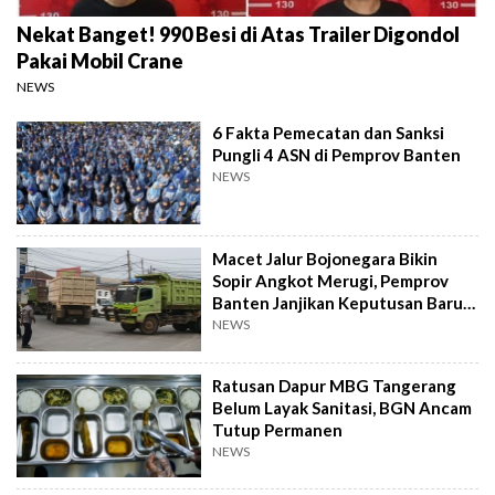
Nekat Banget! 990 Besi di Atas Trailer Digondol
Pakai Mobil Crane
NEWS
6 Fakta Pemecatan dan Sanksi
Pungli 4 ASN di Pemprov Banten
NEWS
Macet Jalur Bojonegara Bikin
Sopir Angkot Merugi, Pemprov
Banten Janjikan Keputusan Baru 4
Hari Lagi
NEWS
Ratusan Dapur MBG Tangerang
Belum Layak Sanitasi, BGN Ancam
Tutup Permanen
NEWS