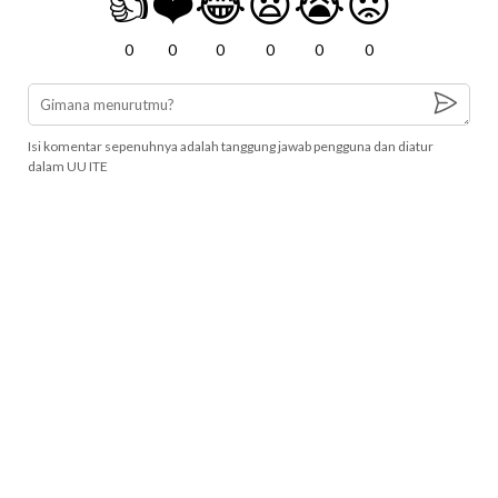
👍
❤️
😂
😧
😭
😡
0
0
0
0
0
0
Isi komentar sepenuhnya adalah tanggung jawab pengguna dan diatur
dalam UU ITE