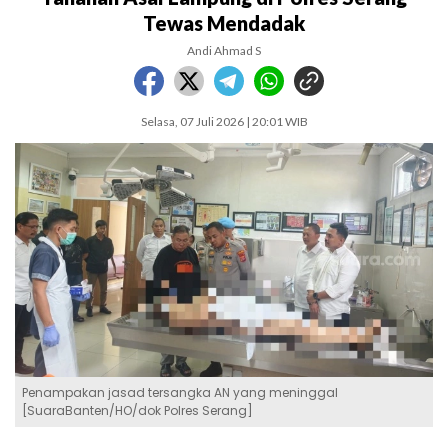
Tewas Mendadak
Andi Ahmad S
Selasa, 07 Juli 2026 | 20:01 WIB
Penampakan jasad tersangka AN yang meninggal
[SuaraBanten/HO/dok Polres Serang]