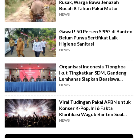
Rusak, Warga Bawa Jenazah
Bocah 8 Tahun Pakai Motor
NEWS
Gawat! 50 Persen SPPG di Banten
Belum Punya Sertifikat Laik
Higiene Sanitasi
NEWS
Organisasi Indonesia Tionghoa
Ikut Tingkatkan SDM, Gandeng
Lemhanas Siapkan Beasiswa
Hingga S3
NEWS
Viral Tudingan Pakai APBN untuk
Konser K-Pop, Ini 6 Fakta
Klarifikasi Wagub Banten Soal
Putrinya
NEWS