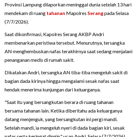
Provinsi Lampung dilaporkan meninggal dunia setelah 13 hari
mendekam di ruang
tahanan
Mapolres
Serang
pada Selasa
(7/7/2026).
Saat dikonfirmasi, Kapolres Serang AKBP Andri
membenarkan peristiwa tersebut. Menurutnya, tersangka
AN menghembuskan nafas terakhirnya saat sedang menjalani
penanganan medis di rumah sakit.
Dikatakan Andri, tersangka AN tiba-tiba mengeluh sakit di
bagian dada kirinya hingga mengalami sesak nafas saat
hendak menerima kunjungan dari keluarganya.
"Saat itu yang bersangkutan berara di ruang tahanan
bersama tahanan lain. Ketika diberitahu ada keluarganya
datang menjenguk, yang bersangkutan ini pergi mandi.
Setelah mandi, ia mengeluh nyeri di dada bagian kiri, sesak
nafas serta keringat dingin," ucap Andri, Selasa (7/7/2026).