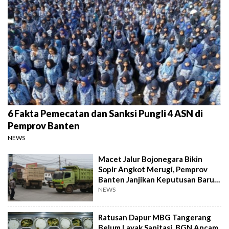
6 Fakta Pemecatan dan Sanksi Pungli 4 ASN di
Pemprov Banten
NEWS
Macet Jalur Bojonegara Bikin
Sopir Angkot Merugi, Pemprov
Banten Janjikan Keputusan Baru 4
Hari Lagi
NEWS
Ratusan Dapur MBG Tangerang
Belum Layak Sanitasi, BGN Ancam