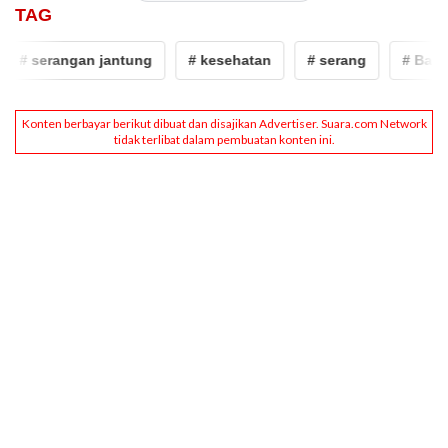
TAG
# serangan jantung
# kesehatan
# serang
# Banten