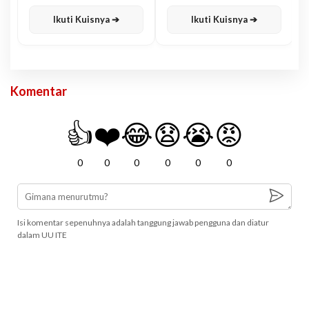
Karisma
Jawa
Ikuti Kuisnya ➔
Ikuti Kuisnya ➔
Komentar
👍
❤️
😂
😧
😭
😡
0
0
0
0
0
0
Isi komentar sepenuhnya adalah tanggung jawab pengguna dan diatur
dalam UU ITE