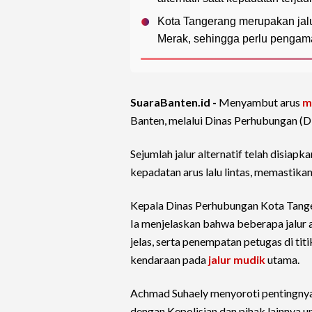
Kota Tangerang merupakan jalu
Merak, sehingga perlu pengam
SuaraBanten.id -
Menyambut arus
m
Banten, melalui Dinas Perhubungan (Di
Sejumlah jalur alternatif telah disia
kepadatan arus lalu lintas, memastika
Kepala Dinas Perhubungan Kota Tang
Ia menjelaskan bahwa beberapa jalur a
jelas, serta penempatan petugas di titi
kendaraan pada
jalur mudik
utama.
Achmad Suhaely menyoroti pentingnya 
dengan Kepolisian dan pihak lainnya un