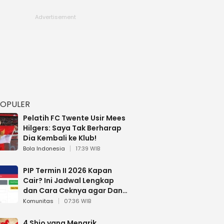
POPULER
Pelatih FC Twente Usir Mees
Hilgers: Saya Tak Berharap
Dia Kembali ke Klub!
Bola Indonesia
17:39 WIB
PIP Termin II 2026 Kapan
Cair? Ini Jadwal Lengkap
dan Cara Ceknya agar Dana
Tidak Hangus!
Komunitas
07:36 WIB
4 Shio yang Menarik