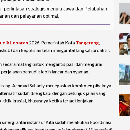
r perlintasan strategis menuju Jawa dan Pelabuhan
anan dan pelayanan optimal.
udik Lebaran
2026, Pemerintah Kota
Tangerang
,
shub) dan kepolisian telah mengambil langkah proaktif.
pkan secara matang untuk mengantisipasi dan mengurai
n perjalanan pemudik lebih lancar dan nyaman.
erang, Achmad Suhaely, menegaskan komitmen pihaknya.
lternatif sudah dilengkapi dengan petunjuk jalan yang
k-titik krusial, khususnya ketika terjadi lonjakan
sinergi antarinstansi. "Kita sudah melakukan koordinasi
tuk mengalihkan kendaraan ke jalur alternatif jika terjadi