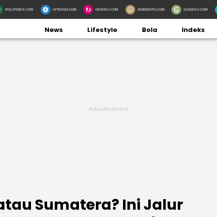
BOLATIMES.COM
HITEKNO.COM
DEWIKU.COM
MOBIMOTO.COM
GUIDEKU.COM
News
Lifestyle
Bola
Indeks
atau Sumatera? Ini Jalur