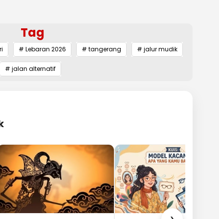
Tag
ri
# Lebaran 2026
# tangerang
# jalur mudik
# jalan alternatif
k