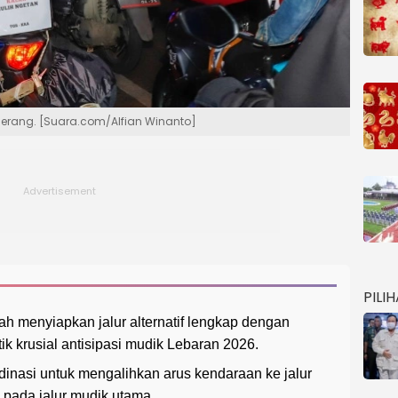
gerang. [Suara.com/Alfian Winanto]
PILI
ah menyiapkan jalur alternatif lengkap dengan
tik krusial antisipasi mudik Lebaran 2026.
dinasi untuk mengalihkan arus kendaraan ke jalur
di pada jalur mudik utama.