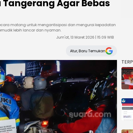
ta Tangerang Agar Bebas
an secara matang untuk mengantisipasi dan mengurai kepadatan
pemudik lebih lancar dan nyaman.
Jum'at, 13 Maret 2026 | 15:09 WIB
Atur, Baru Temukan
TER