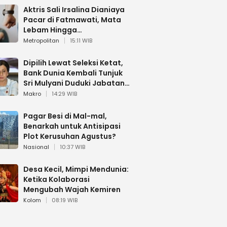
Aktris Sali Irsalina Dianiaya
Pacar di Fatmawati, Mata
Lebam Hingga
Diselamatkan Polantas
Metropolitan
15:11 WIB
Dipilih Lewat Seleksi Ketat,
Bank Dunia Kembali Tunjuk
Sri Mulyani Duduki Jabatan
Strategis
Makro
14:29 WIB
Pagar Besi di Mal-mal,
Benarkah untuk Antisipasi
Plot Kerusuhan Agustus?
Nasional
10:37 WIB
Desa Kecil, Mimpi Mendunia:
Ketika Kolaborasi
Mengubah Wajah Kemiren
Kolom
08:19 WIB