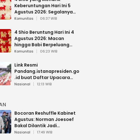
Keberuntungan Hari Ini 5
Agustus 2026: Segalanya
Berjalan Lancar
Komunitas
06:37 WIB
4 Shio Beruntung Hari Ini 4
Agustus 2026: Macan
hingga Babi Berpeluang
Dapat Kabar Baik
Komunitas
06:23 WIB
Link Resmi
Pandang.istanapresiden.go
.id buat Daftar Upacara
Bendera HUT RI di Istana
Nasional
12:13 WIB
Negara
HAN
Bocoran Reshuffle Kabinet
Agustus: Norman Joesoef
Bakal Dilantik Jadi
Wamenhan RI
Nasional
17:49 WIB