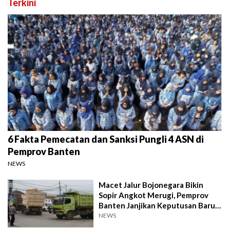
Terkini
6 Fakta Pemecatan dan Sanksi Pungli 4 ASN di
Pemprov Banten
NEWS
Macet Jalur Bojonegara Bikin
Sopir Angkot Merugi, Pemprov
Banten Janjikan Keputusan Baru 4
Hari Lagi
NEWS