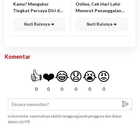
Kamu? Mengukur
Online, Cek Hari Lahir
Tingkat Percaya Diri dan
Menurut Penanggalan
Karisma
Jawa
Ikuti Kuisnya ➔
Ikuti Kuisnya ➔
Komentar
👍
❤️
😂
😧
😭
😡
0
0
0
0
0
0
Isi komentar sepenuhnya adalah tanggung jawab pengguna dan diatur
dalam UU ITE