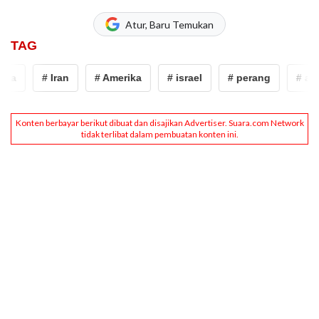
Atur, Baru Temukan
TAG
# Iran
# Amerika
# israel
# perang
# arab s