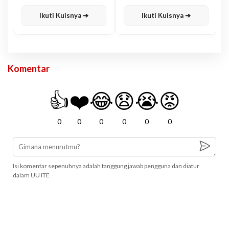
Karisma
Jawa
Ikuti Kuisnya ➔
Ikuti Kuisnya ➔
Komentar
👍
❤️
😂
😧
😭
😡
0
0
0
0
0
0
Isi komentar sepenuhnya adalah tanggung jawab pengguna dan diatur
dalam UU ITE