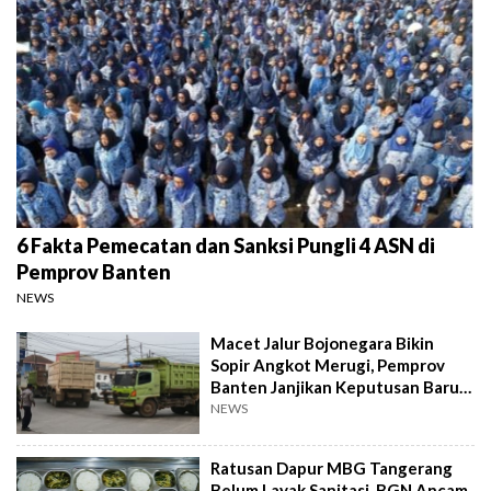
6 Fakta Pemecatan dan Sanksi Pungli 4 ASN di
Pemprov Banten
NEWS
Macet Jalur Bojonegara Bikin
Sopir Angkot Merugi, Pemprov
Banten Janjikan Keputusan Baru 4
Hari Lagi
NEWS
Ratusan Dapur MBG Tangerang
Belum Layak Sanitasi, BGN Ancam