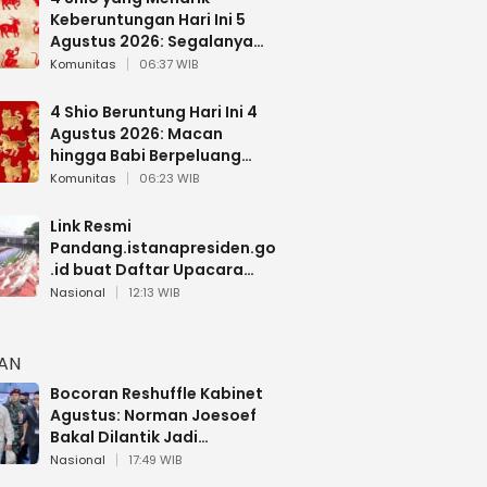
Keberuntungan Hari Ini 5
Agustus 2026: Segalanya
Berjalan Lancar
Komunitas
06:37 WIB
4 Shio Beruntung Hari Ini 4
Agustus 2026: Macan
hingga Babi Berpeluang
Dapat Kabar Baik
Komunitas
06:23 WIB
Link Resmi
Pandang.istanapresiden.go
.id buat Daftar Upacara
Bendera HUT RI di Istana
Nasional
12:13 WIB
Negara
HAN
Bocoran Reshuffle Kabinet
Agustus: Norman Joesoef
Bakal Dilantik Jadi
Wamenhan RI
Nasional
17:49 WIB