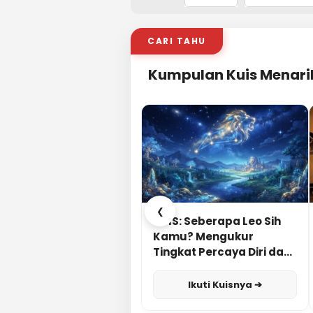
CARI TAHU
Kumpulan Kuis Menari
❮
KUIS: Seberapa Leo Sih
Kamu? Mengukur
Tingkat Percaya Diri dan
Karisma
Ikuti Kuisnya ➔