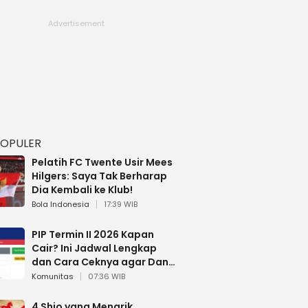
POPULER
Pelatih FC Twente Usir Mees
Hilgers: Saya Tak Berharap
Dia Kembali ke Klub!
Bola Indonesia
17:39 WIB
PIP Termin II 2026 Kapan
Cair? Ini Jadwal Lengkap
dan Cara Ceknya agar Dana
Tidak Hangus!
Komunitas
07:36 WIB
4 Shio yang Menarik