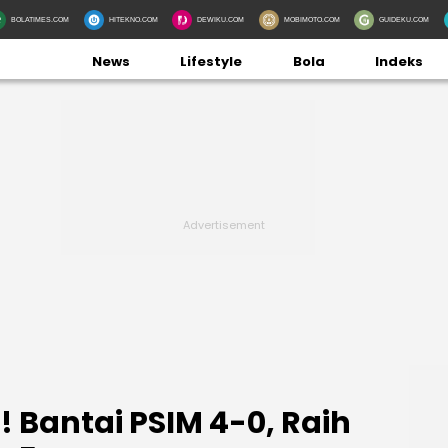
BOLATIMES.COM
HITEKNO.COM
DEWIKU.COM
MOBIMOTO.COM
GUIDEKU.COM
News
Lifestyle
Bola
Indeks
! Bantai PSIM 4-0, Raih