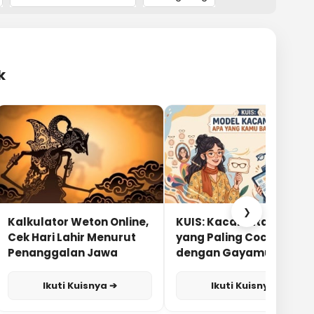
k
❯
Kalkulator Weton Online,
KUIS: Kacamata Apa
Cek Hari Lahir Menurut
yang Paling Cocok
Penanggalan Jawa
dengan Gayamu?
Ikuti Kuisnya ➔
Ikuti Kuisnya ➔