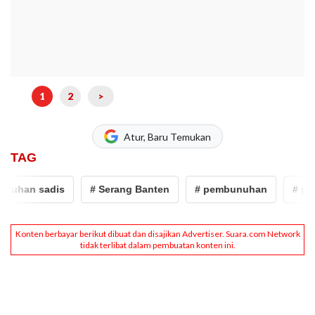
1
2
>
Atur, Baru Temukan
TAG
uhan sadis
# Serang Banten
# pembunuhan
# pem