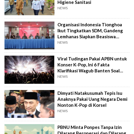
Higiene Sanitasi
NEWS
Organisasi Indonesia Tionghoa
Ikut Tingkatkan SDM, Gandeng
Lemhanas Siapkan Beasiswa
Hingga S3
NEWS
Viral Tudingan Pakai APBN untuk
Konser K-Pop, Ini 6 Fakta
Klarifikasi Wagub Banten Soal
Putrinya
NEWS
Dimyati Natakusumah Tepis Isu
Anaknya Pakai Uang Negara Demi
Nonton K-Pop di Korsel
NEWS
PBNU Minta Ponpes Tanpa Izin
Dilarang Beroperasi dan Dilarang