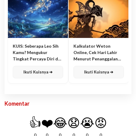
KUIS: Seberapa Leo Sih
Kalkulator Weton
Kamu? Mengukur
Online, Cek Hari Lahir
Tingkat Percaya Diri dan
Menurut Penanggalan
Karisma
Jawa
Ikuti Kuisnya ➔
Ikuti Kuisnya ➔
Komentar
👍
❤️
😂
😧
😭
😡
0
0
0
0
0
0