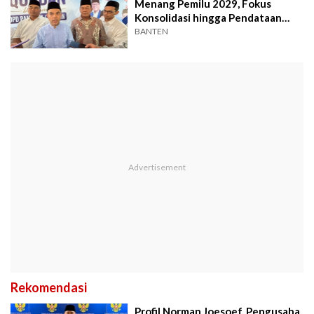
Menang Pemilu 2029, Fokus
Konsolidasi hingga Pendataan
Relawan
BANTEN
Rekomendasi
Profil Norman Joesoef, Pengusaha