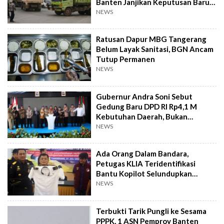
Banten Janjikan Keputusan Baru 4
Hari Lagi
NEWS
Ratusan Dapur MBG Tangerang
Belum Layak Sanitasi, BGN Ancam
Tutup Permanen
NEWS
Gubernur Andra Soni Sebut
Gedung Baru DPD RI Rp4,1 M
Kebutuhan Daerah, Bukan
Senator
NEWS
Ada Orang Dalam Bandara,
Petugas KLIA Teridentifikasi
Bantu Kopilot Selundupkan
Ekstasi ke Indonesia
NEWS
Terbukti Tarik Pungli ke Sesama
PPPK, 1 ASN Pemprov Banten