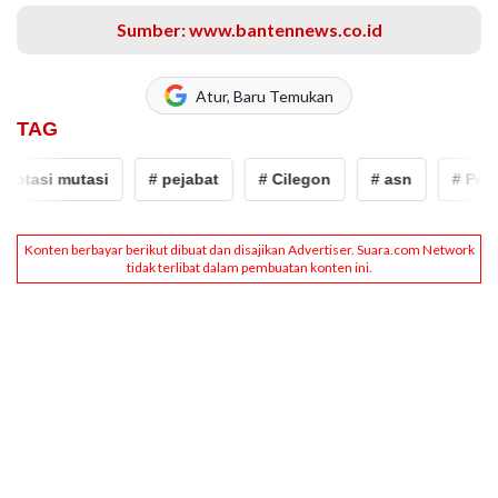
Sumber: www.bantennews.co.id
Atur, Baru Temukan
TAG
otasi mutasi
# pejabat
# Cilegon
# asn
# Pelant