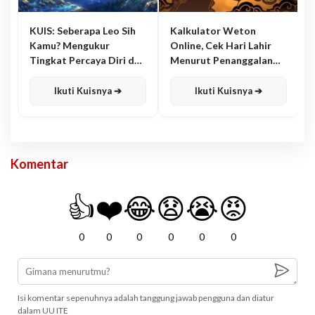
KUIS: Seberapa Leo Sih
Kalkulator Weton
Kamu? Mengukur
Online, Cek Hari Lahir
Tingkat Percaya Diri dan
Menurut Penanggalan
Karisma
Jawa
Ikuti Kuisnya ➔
Ikuti Kuisnya ➔
Komentar
👍
❤️
😂
😧
😭
😡
0
0
0
0
0
0
Isi komentar sepenuhnya adalah tanggung jawab pengguna dan diatur
dalam UU ITE