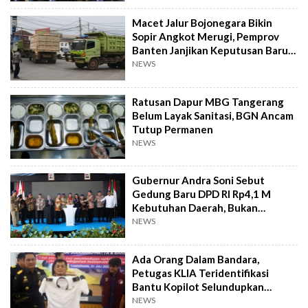
Macet Jalur Bojonegara Bikin
Sopir Angkot Merugi, Pemprov
Banten Janjikan Keputusan Baru 4
Hari Lagi
NEWS
Ratusan Dapur MBG Tangerang
Belum Layak Sanitasi, BGN Ancam
Tutup Permanen
NEWS
Gubernur Andra Soni Sebut
Gedung Baru DPD RI Rp4,1 M
Kebutuhan Daerah, Bukan
Senator
NEWS
Ada Orang Dalam Bandara,
Petugas KLIA Teridentifikasi
Bantu Kopilot Selundupkan
Ekstasi ke Indonesia
NEWS