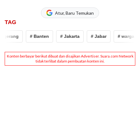
Atur, Baru Temukan
TAG
erang
# Banten
# Jakarta
# Jabar
# warga pend