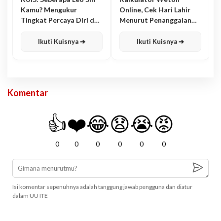
Kamu? Mengukur
Online, Cek Hari Lahir
Tingkat Percaya Diri dan
Menurut Penanggalan
Karisma
Jawa
Ikuti Kuisnya ➔
Ikuti Kuisnya ➔
Komentar
👍
❤️
😂
😧
😭
😡
0
0
0
0
0
0
Isi komentar sepenuhnya adalah tanggung jawab pengguna dan diatur
dalam UU ITE