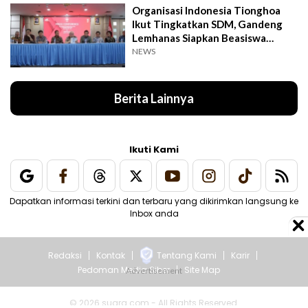
Organisasi Indonesia Tionghoa
Ikut Tingkatkan SDM, Gandeng
Lemhanas Siapkan Beasiswa
Hingga S3
NEWS
Berita Lainnya
Ikuti Kami
Dapatkan informasi terkini dan terbaru yang dikirimkan langsung ke
Inbox anda
Redaksi
Kontak
Tentang Kami
Karir
Pedoman Media Siber
Site Map
© 2026 suara.com - All Rights Reserved.