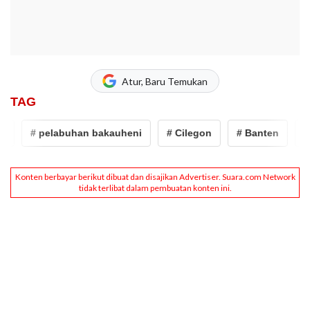
Atur, Baru Temukan
TAG
# pelabuhan bakauheni
# Cilegon
# Banten
# bak