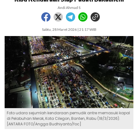
Andi Ahmad S
Sabtu, 28 Maret 2026 | 21:17 WIB
Foto udara sejumlah kendaraan pemudik antre memasuki kapal
di Pelabuhan Merak, Kota Cilegon, Banten, Rabu (18/3/2026).
[ANTARA FOTO/Angga Budhiyanto/foc]