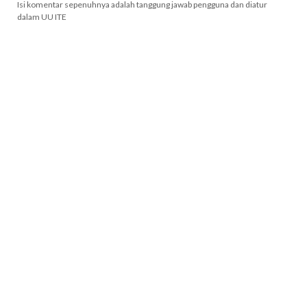
Isi komentar sepenuhnya adalah tanggung jawab pengguna dan diatur
dalam UU ITE