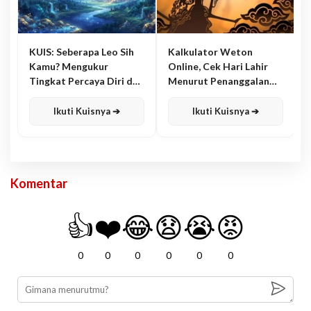
KUIS: Seberapa Leo Sih
Kalkulator Weton
Kamu? Mengukur
Online, Cek Hari Lahir
Tingkat Percaya Diri dan
Menurut Penanggalan
Karisma
Jawa
Ikuti Kuisnya ➔
Ikuti Kuisnya ➔
Komentar
👍
❤️
😂
😧
😭
😡
0
0
0
0
0
0