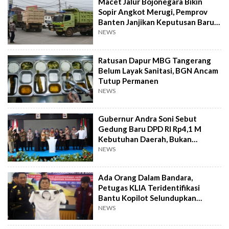
Macet Jalur Bojonegara Bikin
Sopir Angkot Merugi, Pemprov
Banten Janjikan Keputusan Baru 4
Hari Lagi
NEWS
Ratusan Dapur MBG Tangerang
Belum Layak Sanitasi, BGN Ancam
Tutup Permanen
NEWS
Gubernur Andra Soni Sebut
Gedung Baru DPD RI Rp4,1 M
Kebutuhan Daerah, Bukan
Senator
NEWS
Ada Orang Dalam Bandara,
Petugas KLIA Teridentifikasi
Bantu Kopilot Selundupkan
Ekstasi ke Indonesia
NEWS