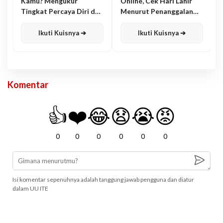
Kamu? Mengukur
Online, Cek Hari Lahir
Tingkat Percaya Diri dan
Menurut Penanggalan
Karisma
Jawa
Ikuti Kuisnya ➔
Ikuti Kuisnya ➔
Komentar
👍
❤️
😂
😧
😭
😡
0
0
0
0
0
0
Isi komentar sepenuhnya adalah tanggung jawab pengguna dan diatur
dalam UU ITE