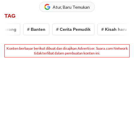
Atur, Baru Temukan
TAG
rang
# Banten
# Cerita Pemudik
# Kisah haru
# 