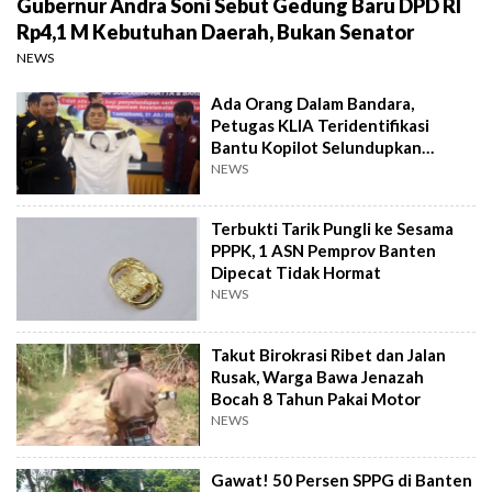
Gubernur Andra Soni Sebut Gedung Baru DPD RI
Rp4,1 M Kebutuhan Daerah, Bukan Senator
NEWS
Ada Orang Dalam Bandara,
Petugas KLIA Teridentifikasi
Bantu Kopilot Selundupkan
Ekstasi ke Indonesia
NEWS
Terbukti Tarik Pungli ke Sesama
PPPK, 1 ASN Pemprov Banten
Dipecat Tidak Hormat
NEWS
Takut Birokrasi Ribet dan Jalan
Rusak, Warga Bawa Jenazah
Bocah 8 Tahun Pakai Motor
NEWS
Gawat! 50 Persen SPPG di Banten