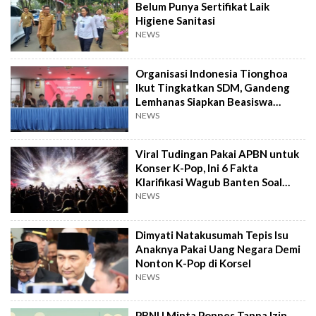
Belum Punya Sertifikat Laik
Higiene Sanitasi
NEWS
Organisasi Indonesia Tionghoa
Ikut Tingkatkan SDM, Gandeng
Lemhanas Siapkan Beasiswa
Hingga S3
NEWS
Viral Tudingan Pakai APBN untuk
Konser K-Pop, Ini 6 Fakta
Klarifikasi Wagub Banten Soal
Putrinya
NEWS
Dimyati Natakusumah Tepis Isu
Anaknya Pakai Uang Negara Demi
Nonton K-Pop di Korsel
NEWS
PBNU Minta Ponpes Tanpa Izin