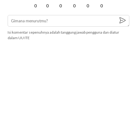
0
0
0
0
0
0
Isi komentar sepenuhnya adalah tanggung jawab pengguna dan diatur
dalam UU ITE