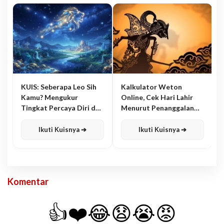
KUIS: Seberapa Leo Sih
Kalkulator Weton
Kamu? Mengukur
Online, Cek Hari Lahir
Tingkat Percaya Diri dan
Menurut Penanggalan
Karisma
Jawa
Ikuti Kuisnya ➔
Ikuti Kuisnya ➔
Komentar
👍
❤️
😂
😧
😭
😡