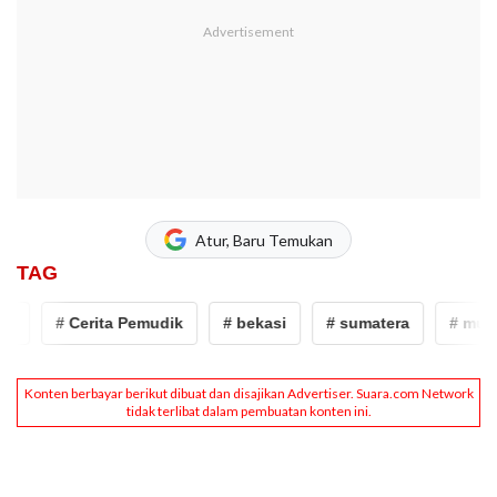
Atur, Baru Temukan
TAG
# Cerita Pemudik
# bekasi
# sumatera
# mudik l