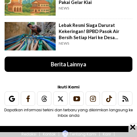
Pakai Gelar Kiai
NEWS
Lebak Resmi Siaga Darurat
Kekeringan! BPBD Pasok Air
Bersih Setiap Hari ke Desa
Pelosok
NEWS
Berita Lainnya
Ikuti Kami
Dapatkan informasi terkini dan terbaru yang dikirimkan langsung ke
Inbox anda
Redaksi
Kontak
Tentang Kami
Karir