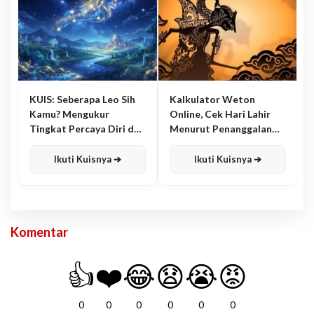
KUIS: Seberapa Leo Sih
Kalkulator Weton
Kamu? Mengukur
Online, Cek Hari Lahir
Tingkat Percaya Diri dan
Menurut Penanggalan
Karisma
Jawa
Ikuti Kuisnya ➔
Ikuti Kuisnya ➔
Komentar
👍
❤️
😂
😧
😭
😡
0
0
0
0
0
0