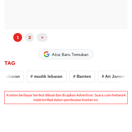
1
2
>
Atur, Baru Temukan
TAG
Lebaran
# mudik lebaran
# Banten
# Ari James Farad