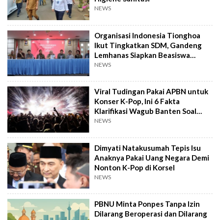
NEWS
Organisasi Indonesia Tionghoa
Ikut Tingkatkan SDM, Gandeng
Lemhanas Siapkan Beasiswa
Hingga S3
NEWS
Viral Tudingan Pakai APBN untuk
Konser K-Pop, Ini 6 Fakta
Klarifikasi Wagub Banten Soal
Putrinya
NEWS
Dimyati Natakusumah Tepis Isu
Anaknya Pakai Uang Negara Demi
Nonton K-Pop di Korsel
NEWS
PBNU Minta Ponpes Tanpa Izin
Dilarang Beroperasi dan Dilarang