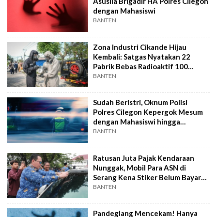
Asusila Brigadir HA Polres Cilegon
dengan Mahasiswi
BANTEN
Zona Industri Cikande Hijau
Kembali: Satgas Nyatakan 22
Pabrik Bebas Radioaktif 100
Persen
BANTEN
Sudah Beristri, Oknum Polisi
Polres Cilegon Kepergok Mesum
dengan Mahasiswi hingga
Dipatsus
BANTEN
Ratusan Juta Pajak Kendaraan
Nunggak, Mobil Para ASN di
Serang Kena Stiker Belum Bayar
Pajak
BANTEN
Pandeglang Mencekam! Hanya