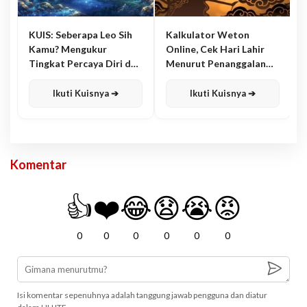
KUIS: Seberapa Leo Sih
Kalkulator Weton
Kamu? Mengukur
Online, Cek Hari Lahir
Tingkat Percaya Diri dan
Menurut Penanggalan
Karisma
Jawa
Ikuti Kuisnya ➔
Ikuti Kuisnya ➔
Komentar
👍
❤️
😂
😧
😭
😡
0
0
0
0
0
0
Isi komentar sepenuhnya adalah tanggung jawab pengguna dan diatur