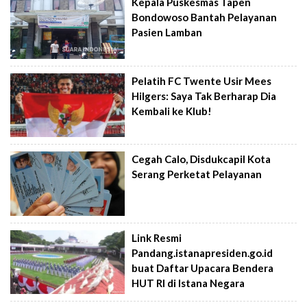
Kepala Puskesmas Tapen
Bondowoso Bantah Pelayanan
Pasien Lamban
Pelatih FC Twente Usir Mees
Hilgers: Saya Tak Berharap Dia
Kembali ke Klub!
Cegah Calo, Disdukcapil Kota
Serang Perketat Pelayanan
Link Resmi
Pandang.istanapresiden.go.id
buat Daftar Upacara Bendera
HUT RI di Istana Negara