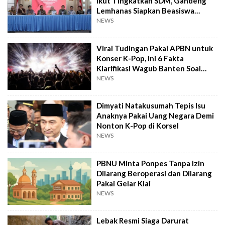
Ikut Tingkatkan SDM, Gandeng
Lemhanas Siapkan Beasiswa
Hingga S3
NEWS
Viral Tudingan Pakai APBN untuk
Konser K-Pop, Ini 6 Fakta
Klarifikasi Wagub Banten Soal
Putrinya
NEWS
Dimyati Natakusumah Tepis Isu
Anaknya Pakai Uang Negara Demi
Nonton K-Pop di Korsel
NEWS
PBNU Minta Ponpes Tanpa Izin
Dilarang Beroperasi dan Dilarang
Pakai Gelar Kiai
NEWS
Lebak Resmi Siaga Darurat