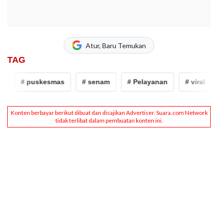
Atur, Baru Temukan
TAG
# puskesmas
# senam
# Pelayanan
# viral
#