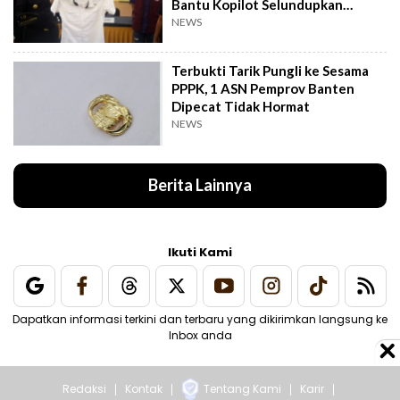
Bantu Kopilot Selundupkan
Ekstasi ke Indonesia
NEWS
Terbukti Tarik Pungli ke Sesama
PPPK, 1 ASN Pemprov Banten
Dipecat Tidak Hormat
NEWS
Berita Lainnya
Ikuti Kami
Dapatkan informasi terkini dan terbaru yang dikirimkan langsung ke
Inbox anda
Redaksi
Kontak
Tentang Kami
Karir