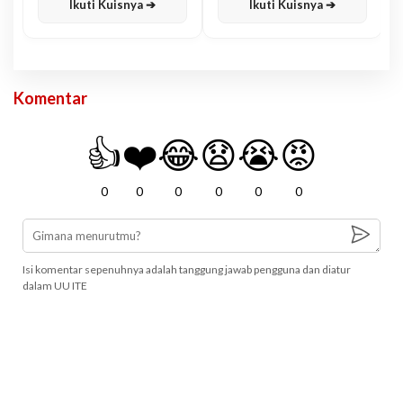
Ikuti Kuisnya ➔
Ikuti Kuisnya ➔
Komentar
👍
❤️
😂
😧
😭
😡
0
0
0
0
0
0
Isi komentar sepenuhnya adalah tanggung jawab pengguna dan diatur
dalam UU ITE