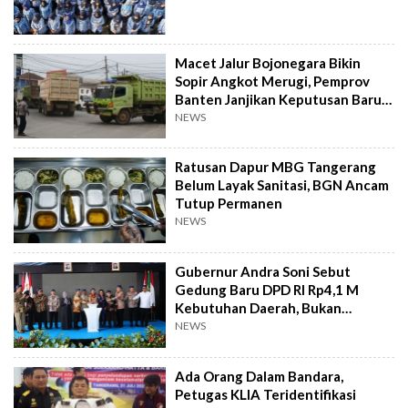
Macet Jalur Bojonegara Bikin
Sopir Angkot Merugi, Pemprov
Banten Janjikan Keputusan Baru 4
Hari Lagi
NEWS
Ratusan Dapur MBG Tangerang
Belum Layak Sanitasi, BGN Ancam
Tutup Permanen
NEWS
Gubernur Andra Soni Sebut
Gedung Baru DPD RI Rp4,1 M
Kebutuhan Daerah, Bukan
Senator
NEWS
Ada Orang Dalam Bandara,
Petugas KLIA Teridentifikasi