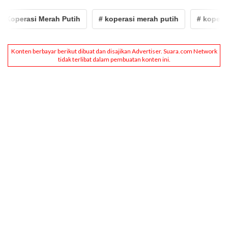
perasi Merah Putih
# koperasi merah putih
# koperasi