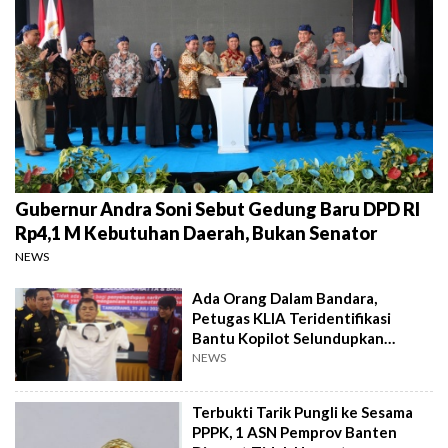
Gubernur Andra Soni Sebut Gedung Baru DPD RI
Rp4,1 M Kebutuhan Daerah, Bukan Senator
NEWS
Ada Orang Dalam Bandara,
Petugas KLIA Teridentifikasi
Bantu Kopilot Selundupkan
Ekstasi ke Indonesia
NEWS
Terbukti Tarik Pungli ke Sesama
PPPK, 1 ASN Pemprov Banten