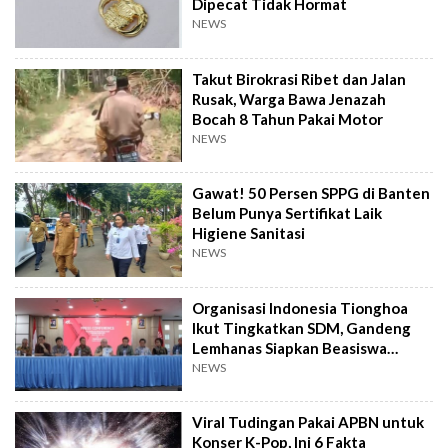
Dipecat Tidak Hormat
NEWS
Takut Birokrasi Ribet dan Jalan
Rusak, Warga Bawa Jenazah
Bocah 8 Tahun Pakai Motor
NEWS
Gawat! 50 Persen SPPG di Banten
Belum Punya Sertifikat Laik
Higiene Sanitasi
NEWS
Organisasi Indonesia Tionghoa
Ikut Tingkatkan SDM, Gandeng
Lemhanas Siapkan Beasiswa
Hingga S3
NEWS
Viral Tudingan Pakai APBN untuk
Konser K-Pop, Ini 6 Fakta