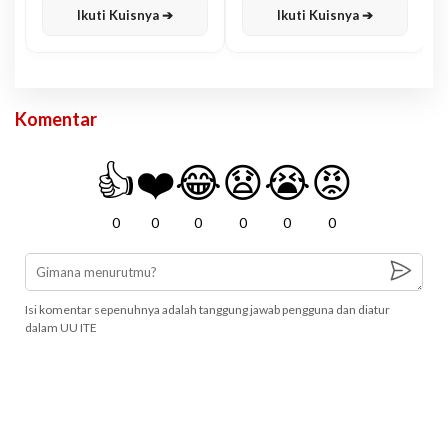
Ikuti Kuisnya ➔
Ikuti Kuisnya ➔
Komentar
👍
❤️
😂
😧
😭
😡
0
0
0
0
0
0
Isi komentar sepenuhnya adalah tanggung jawab pengguna dan diatur
dalam UU ITE