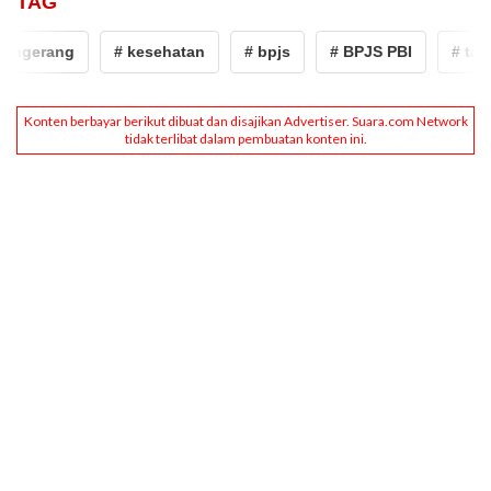
TAG
angerang
# kesehatan
# bpjs
# BPJS PBI
# tang