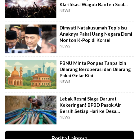
Klarifikasi Wagub Banten Soal
Putrinya
NEWS
Dimyati Natakusumah Tepis Isu
Anaknya Pakai Uang Negara Demi
Nonton K-Pop di Korsel
NEWS
PBNU Minta Ponpes Tanpa Izin
Dilarang Beroperasi dan Dilarang
Pakai Gelar Kiai
NEWS
Lebak Resmi Siaga Darurat
Kekeringan! BPBD Pasok Air
Bersih Setiap Hari ke Desa
Pelosok
NEWS
Berita Lainnya