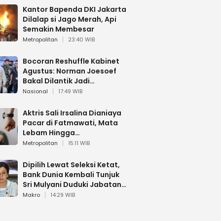
Kantor Bapenda DKI Jakarta
Dilalap si Jago Merah, Api
Semakin Membesar
Metropolitan
23:40 WIB
Bocoran Reshuffle Kabinet
Agustus: Norman Joesoef
Bakal Dilantik Jadi
Wamenhan RI
Nasional
17:49 WIB
Aktris Sali Irsalina Dianiaya
Pacar di Fatmawati, Mata
Lebam Hingga
Diselamatkan Polantas
Metropolitan
15:11 WIB
Dipilih Lewat Seleksi Ketat,
Bank Dunia Kembali Tunjuk
Sri Mulyani Duduki Jabatan
Strategis
Makro
14:29 WIB