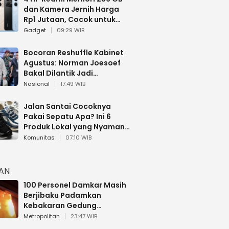
dan Kamera Jernih Harga
Rp1 Jutaan, Cocok untuk
Multitasking
Gadget
09:29 WIB
Bocoran Reshuffle Kabinet
Agustus: Norman Joesoef
Bakal Dilantik Jadi
Wamenhan RI
Nasional
17:49 WIB
Jalan Santai Cocoknya
Pakai Sepatu Apa? Ini 6
Produk Lokal yang Nyaman
Buat 17 Agustusan
Komunitas
07:10 WIB
HAN
100 Personel Damkar Masih
Berjibaku Padamkan
Kebakaran Gedung
Bapenda DKI
Metropolitan
23:47 WIB