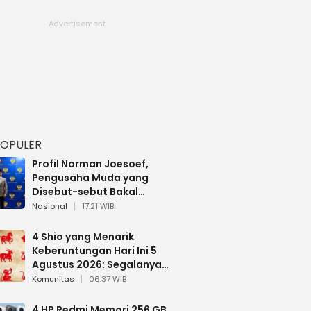
POPULER
Profil Norman Joesoef,
Pengusaha Muda yang
Disebut-sebut Bakal
Dilantik Jadi Wamenhan RI
Nasional
17:21 WIB
4 Shio yang Menarik
Keberuntungan Hari Ini 5
Agustus 2026: Segalanya
Berjalan Lancar
Komunitas
06:37 WIB
4 HP Redmi Memori 256 GB