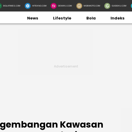
BOLATIMES.COM
HITEKNO.COM
DEWIKU.COM
MOBIMOTO.COM
GUIDEKU.COM
News
Lifestyle
Bola
Indeks
engembangan Kawasan