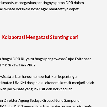
a Nursanty, menegaskan pentingnya peran DPR dalam
iwisata berskala besar agar manfaatnya dapat
 Kolaborasi Mengatasi Stunting dari
fungsi DPR RI, yaitu fungsi pengawasan,” ujar Evita saat
fik di kawasan PIK 2.
wisata urban harus memperhatikan kepentingan
erlibatan UMKM dan pelaku ekonomi kreatif menjadi salah
kan pariwisata yang inklusif dan berkeadilan.
en Direktur Agung Sedayu Group, Nono Sampono,
1 dan PIK 2 merupakan bagian dari program strategis