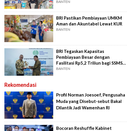
AgenBRILink di Riau
BANTEN
BRI Pastikan Pembiayaan UMKM
Aman dan Akuntabel Lewat KUR
BANTEN
BRI Tegaskan Kapasitas
Pembiayaan Besar dengan
Fasilitasi Rp5,2 Triliun bagi SSMS
dan Industri Sawit
BANTEN
Rekomendasi
Profil Norman Joesoef, Pengusaha
Muda yang Disebut-sebut Bakal
Dilantik Jadi Wamenhan RI
Bocoran Reshuffle Kabinet