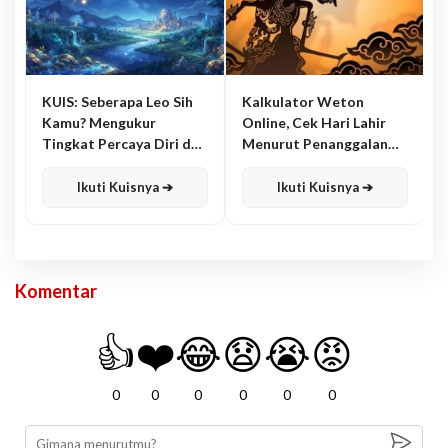
KUIS: Seberapa Leo Sih
Kalkulator Weton
Kamu? Mengukur
Online, Cek Hari Lahir
Tingkat Percaya Diri dan
Menurut Penanggalan
Karisma
Jawa
Ikuti Kuisnya ➔
Ikuti Kuisnya ➔
Komentar
👍
❤️
😂
😧
😭
😡
0
0
0
0
0
0