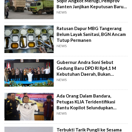
Sopir Angkot Merugi, Pemprov
Banten Janjikan Keputusan Baru 4
Hari Lagi
NEWS
Ratusan Dapur MBG Tangerang
Belum Layak Sanitasi, BGN Ancam
Tutup Permanen
NEWS
Gubernur Andra Soni Sebut
Gedung Baru DPD RI Rp4,1 M
Kebutuhan Daerah, Bukan
Senator
NEWS
Ada Orang Dalam Bandara,
Petugas KLIA Teridentifikasi
Bantu Kopilot Selundupkan
Ekstasi ke Indonesia
NEWS
Terbukti Tarik Pungli ke Sesama