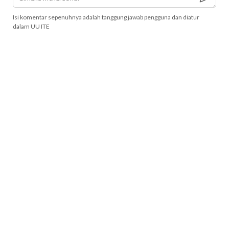
Isi komentar sepenuhnya adalah tanggung jawab pengguna dan diatur
dalam UU ITE