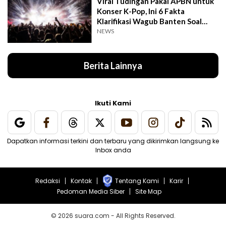
Viral Tudingan Pakai APBN untuk
Konser K-Pop, Ini 6 Fakta
Klarifikasi Wagub Banten Soal
Putrinya
NEWS
Berita Lainnya
Ikuti Kami
Dapatkan informasi terkini dan terbaru yang dikirimkan langsung ke
Inbox anda
Redaksi
Kontak
Tentang Kami
Karir
Pedoman Media Siber
Site Map
© 2026 suara.com - All Rights Reserved.