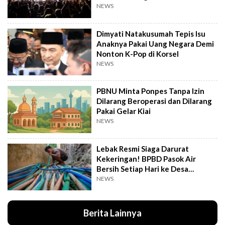
Putrinya
NEWS
Dimyati Natakusumah Tepis Isu
Anaknya Pakai Uang Negara Demi
Nonton K-Pop di Korsel
NEWS
PBNU Minta Ponpes Tanpa Izin
Dilarang Beroperasi dan Dilarang
Pakai Gelar Kiai
NEWS
Lebak Resmi Siaga Darurat
Kekeringan! BPBD Pasok Air
Bersih Setiap Hari ke Desa
Pelosok
NEWS
Berita Lainnya