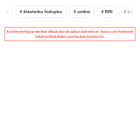
ri
# klasterku hidupku
# umkm
# BRI
# bri