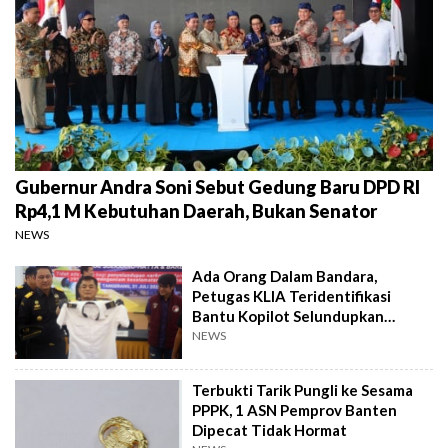
Gubernur Andra Soni Sebut Gedung Baru DPD RI
Rp4,1 M Kebutuhan Daerah, Bukan Senator
NEWS
Ada Orang Dalam Bandara,
Petugas KLIA Teridentifikasi
Bantu Kopilot Selundupkan
Ekstasi ke Indonesia
NEWS
Terbukti Tarik Pungli ke Sesama
PPPK, 1 ASN Pemprov Banten
Dipecat Tidak Hormat