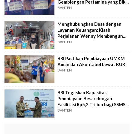
Gemblengan Pertamina yang Bikin
UMK Naik Kelas
BANTEN
Menghubungkan Desa dengan
Layanan Keuangan: Kisah
Perjalanan Wenny Membangun
AgenBRILink di Riau
BANTEN
BRI Pastikan Pembiayaan UMKM
Aman dan Akuntabel Lewat KUR
BANTEN
BRI Tegaskan Kapasitas
Pembiayaan Besar dengan
Fasilitasi Rp5,2 Triliun bagi SSMS
dan Industri Sawit
BANTEN