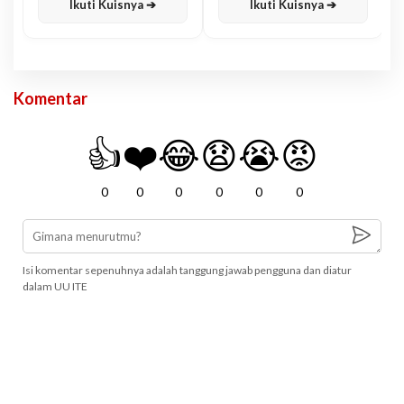
Ikuti Kuisnya ➔
Ikuti Kuisnya ➔
Komentar
👍
❤️
😂
😧
😭
😡
0
0
0
0
0
0
Isi komentar sepenuhnya adalah tanggung jawab pengguna dan diatur
dalam UU ITE