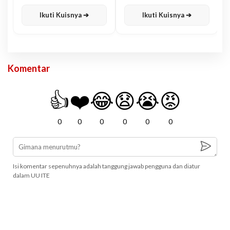
Karisma
Jawa
Ikuti Kuisnya ➔
Ikuti Kuisnya ➔
Komentar
👍
❤️
😂
😧
😭
😡
0
0
0
0
0
0
Isi komentar sepenuhnya adalah tanggung jawab pengguna dan diatur
dalam UU ITE