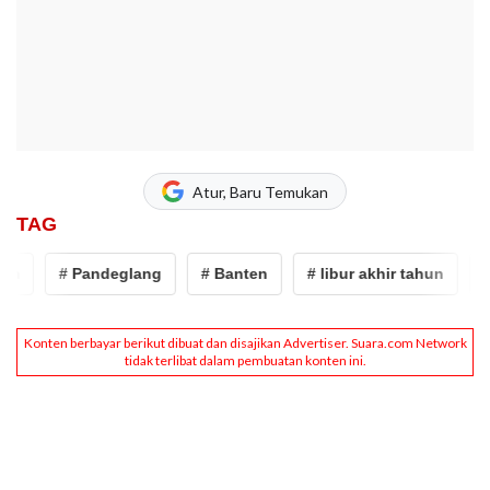
Atur, Baru Temukan
TAG
# Pandeglang
# Banten
# libur akhir tahun
# Ta