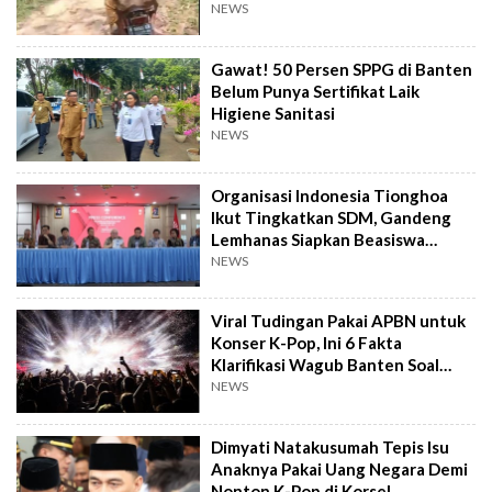
NEWS
Gawat! 50 Persen SPPG di Banten
Belum Punya Sertifikat Laik
Higiene Sanitasi
NEWS
Organisasi Indonesia Tionghoa
Ikut Tingkatkan SDM, Gandeng
Lemhanas Siapkan Beasiswa
Hingga S3
NEWS
Viral Tudingan Pakai APBN untuk
Konser K-Pop, Ini 6 Fakta
Klarifikasi Wagub Banten Soal
Putrinya
NEWS
Dimyati Natakusumah Tepis Isu
Anaknya Pakai Uang Negara Demi
Nonton K-Pop di Korsel