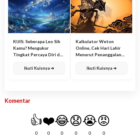
KUIS: Seberapa Leo Sih
Kalkulator Weton
Kamu? Mengukur
Online, Cek Hari Lahir
Tingkat Percaya Diri dan
Menurut Penanggalan
Karisma
Jawa
Ikuti Kuisnya ➔
Ikuti Kuisnya ➔
Komentar
👍
❤️
😂
😧
😭
😡
0
0
0
0
0
0