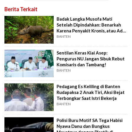
Berita Terkait
Badak Langka Musofa Mati
Setelah Dipindahkan: Benarkah
Karena Penyakit Kronis, atau Ada
Hal Lain?
BANTEN
Sentilan Keras Kiai Asep:
Pengurus NU Jangan Sibuk Rebut
Komisaris dan Tambang!
BANTEN
Pedagang Es Keliling di Banten
Rudapaksa 2 Anak Tiri, Aksi Bejat
Terbongkar Saat Istri Bekerja
BANTEN
Polisi Buru Motif SA Tega Habisi
Nyawa Danu dan Bungkus
Mayatnya dengan Plastik di