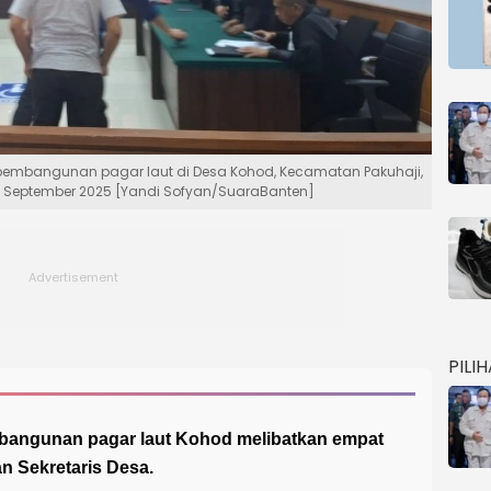
pembangunan pagar laut di Desa Kohod, Kecamatan Pakuhaji,
 September 2025 [Yandi Sofyan/SuaraBanten]
PILI
bangunan pagar laut Kohod melibatkan empat
n Sekretaris Desa.