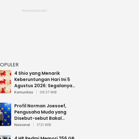
POPULER
4 Shio yang Menarik
Keberuntungan Hari Ini 5
Agustus 2026: Segalanya
Berjalan Lancar
Komunitas
06:37 WIB
Profil Norman Joesoef,
Pengusaha Muda yang
Disebut-sebut Bakal
Dilantik Jadi Wamenhan RI
Nasional
17:21 WIB
4 HP Redmi Memori 256 GB