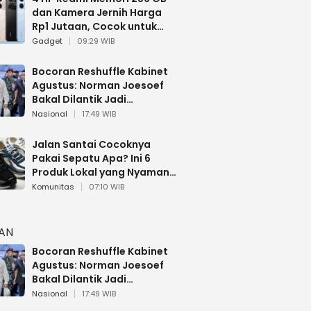
dan Kamera Jernih Harga
Rp1 Jutaan, Cocok untuk
Multitasking
Gadget
09:29 WIB
Bocoran Reshuffle Kabinet
Agustus: Norman Joesoef
Bakal Dilantik Jadi
Wamenhan RI
Nasional
17:49 WIB
Jalan Santai Cocoknya
Pakai Sepatu Apa? Ini 6
Produk Lokal yang Nyaman
Buat 17 Agustusan
Komunitas
07:10 WIB
HAN
Bocoran Reshuffle Kabinet
Agustus: Norman Joesoef
Bakal Dilantik Jadi
Wamenhan RI
Nasional
17:49 WIB