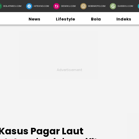
BOLATIMES.COM
HITEKNO.COM
DEWIKU.COM
MOBIMOTO.COM
GUIDEKU.COM
News
Lifestyle
Bola
Indeks
Kasus Pagar Laut