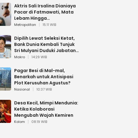
Aktris Sali Irsalina Dianiaya
Pacar di Fatmawati, Mata
Lebam Hingga
Diselamatkan Polantas
Metropolitan
15:11 WIB
Dipilih Lewat Seleksi Ketat,
Bank Dunia Kembali Tunjuk
Sri Mulyani Duduki Jabatan
Strategis
Makro
14:29 WIB
Pagar Besi di Mal-mal,
Benarkah untuk Antisipasi
Plot Kerusuhan Agustus?
Nasional
10:37 WIB
Desa Kecil, Mimpi Mendunia:
Ketika Kolaborasi
Mengubah Wajah Kemiren
Kolom
08:19 WIB